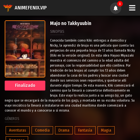
1
ANIMEFENIX.VIP
Majo no Takkyuubin
SINOPSIS
Conocida también como Kiki: entregas a domicilio y
Nicky, la aprendiz de bruja es una película que cuenta las
peripecias de una pequeña bruja de 13 años llamada Nicky
(Kiki en la versión original). En esta obra Hayao Miyazaki
muestra el comienzo del camino a la edad adulta del
personaje, con la responsabilidad que ello conlleva. Por
tradición de las brujas al cumplir los 13 años deben
abandonar la casa de los padres y buscar una ciudad
donde sus servicios sean requeridos, y quedarse allí
Finalizado
durante algún tiempo. De esta manera, Kiki comenzará el
camino que la llevará a convertirse definitivamente en
bruja. Este viaje lo realiza junto a su amigo Jiji, un gato
negro que se encargará de la mayoría de los gags, y montada en su escoba voladora. Su
viaje iniciático la llevará a instalarse en una ciudad marítima donde comenzará a
conocer el mundo y a conocerse a sí misma.
GÉNEROS
Aventuras
Comedia
Drama
Fantasía
Magia