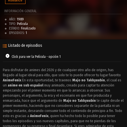
Romance
INFORMACIÓN GENERAL
AÑO:
1989
TIPO:
Película
ESTADO:
Finalizado
EPISODIOS:
1
Listado de episodios
Click para ver la Película - opción 1
Para disfrutar de animes del 2026 y de cualquier otro año de origen, has
llegado al lugar ideal para ello, que solo te lo puede ofrecer tu lugar favorito
AnimeFenix
En esta oportunidad, te traemos
Majo no Takkyuubin
, el cual es
un
anime en sub español
muy animado, creado para captar tu atención
empezando por el primer momento en que lo arrancas a observar. Sus
personajes, el argumento, la era y el escenario en que fue producida y
enmarcada, hace que el argumento de
Majo no Takkyuubin
te capte desde el
primer momento, haciendo que no consideres separarte de la pantalla ni un
simple instante, deseando consumir todo el contenido de principio a fin. Todo
esto es gracias a
AnimeFenix
, quien ha hecho todo lo posible para tener
todos los episodios y sus nuevos capítulos, para que no te pierdas de los
pormenores de su progreso y final desenlace. Si eres admirador de esta