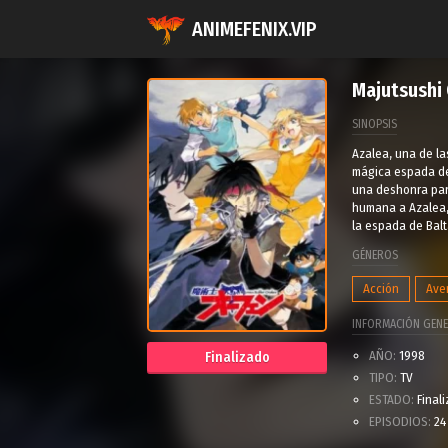
ANIMEFENIX.VIP
Majutsushi
SINOPSIS
Azalea, una de la
mágica espada de 
una deshonra par
humana a Azalea, 
la espada de Balt
GÉNEROS
Acción
Ave
INFORMACIÓN GENE
AÑO:
1998
Finalizado
TIPO:
TV
ESTADO:
Final
EPISODIOS:
24