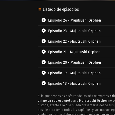
Listado de episodios
Episodio 24 - Majutsushi Orphen
Episodio 23 - Majutsushi Orphen
Episodio 22 - Majutsushi Orphen
Episodio 21 - Majutsushi Orphen
Episodio 20 - Majutsushi Orphen
Episodio 19 - Majutsushi Orphen
Episodio 18 - Majutsushi Orphen
Episodio 17 - Majutsushi Orphen
Si lo que deseas es disfrutar de los más relevantes
ani
anime en sub español
como
Majutsushi Orphen
no se
Episodio 16 - Majutsushi Orphen
historia, atento a lo que pueda presentarse desde sus p
posible para tener todos los capítulos, y sus nuevos ep
adelantamos que disfrutarás viendo este
anime online