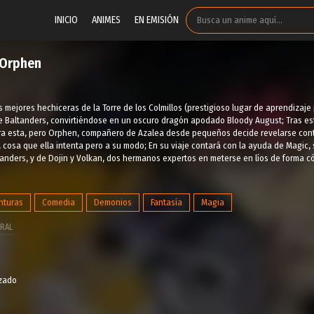
INICIO
ANIMES
EN EMISIÓN
 Orphen
s mejores hechiceras de la Torre de los Colmillos (prestigioso lugar de aprendizaje
Baltanders, convirtiéndose en un oscuro dragón apodado Bloody August; Tras esto,
a esta, pero Orphen, compañero de Azalea desde pequeños decide revelarse contra
cosa que ella intenta pero a su modo; En su viaje contará con la ayuda de Magic, 
anders, y de Dojin y Volkan, dos hermanos expertos en meterse en líos de forma c
nturas
Comedia
Demonios
Fantasía
Magia
RAL
izado