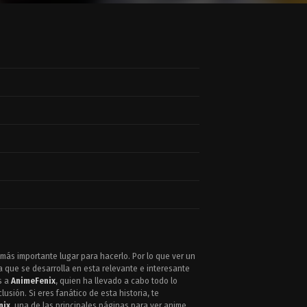
más importante lugar para hacerlo. Por lo que ver un
 que se desarrolla en esta relevante e interesante
s a
AnimeFenix
, quien ha llevado a cabo todo lo
usión. Si eres fanático de esta historia, te
nix
, una de las principales páginas para ver anime.