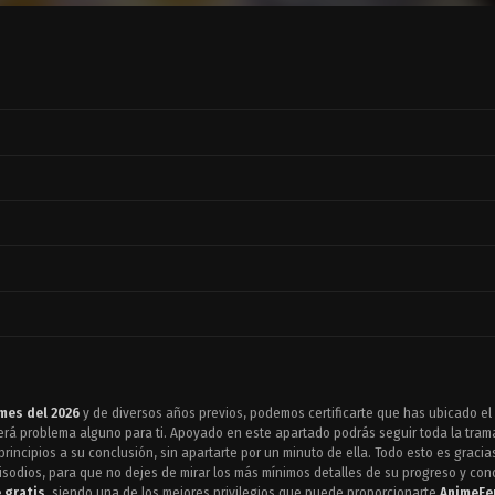
mes del 2026
y de diversos años previos, podemos certificarte que has ubicado el 
rá problema alguno para ti. Apoyado en este apartado podrás seguir toda la trama
rincipios a su conclusión, sin apartarte por un minuto de ella. Todo esto es gracia
isodios, para que no dejes de mirar los más mínimos detalles de su progreso y concl
 gratis
, siendo una de los mejores privilegios que puede proporcionarte
AnimeFe