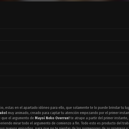
cio, estas en el apartado idóneo para ello, que solamente te lo puede brindar tu lu
añol
muy animado, creado para captar tu atención empezando por el primer instante
e que el argumento de
Mayoi Neko Overrun!
te atrape a partir del primer instante
queriendo mirar todo el argumento de comienzo a fin. Todo esto es producto del tra
 sus nuevos episodios, para que no te pierdas de los pormenores de su progreso y fi