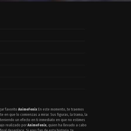
gar favorito
AnimeFenix
En este momento, te traemos
 en que lo comienzas a mirar. Sus figuras, la trama, la
, teniendo un efecto en ti inmediato en que no estimes
bajo realizado por
AnimeFenix
, quien ha llevado a cabo
nal desenlace. Si eres fan de esta historia, te