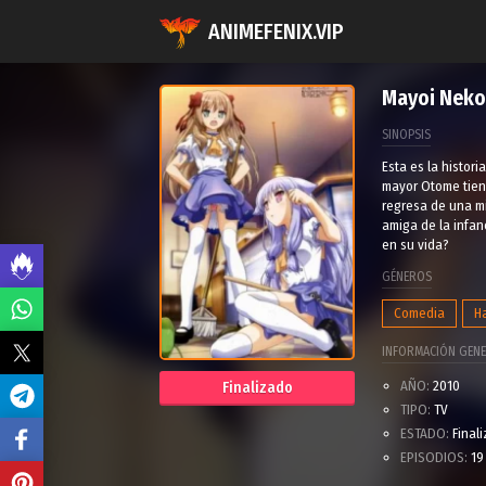
ANIMEFENIX.VIP
Mayoi Neko
SINOPSIS
Esta es la histor
mayor Otome tiene
regresa de una mi
amiga de la infan
en su vida?
GÉNEROS
Comedia
H
INFORMACIÓN GENE
AÑO:
2010
Finalizado
TIPO:
TV
ESTADO:
Final
EPISODIOS:
19