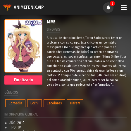
1
ANIMEFENIX.VIP
MM!
SINOPSIS
A causa de cierto incidente, Tarou Sado parece tener un
problema con su cuerpo. Este chico es un completo
masoquista (lo que significa que obtiene placer de
cantidades extremas de dolor.) en orden de curar su
cuerpo,para asi poder confesar su amor "Hime Shihori", se
fue al Club de voluntarios del cual habia oido decir ellos
cumpliarian cualquier deseo de los estudiantes. Ahi entra
en contacto con Mio Isurugi, chica de gran belleza y un
"MASIVO" Complejo de Superioridad (Ella cree ser un dios).
Finalizado
así como Arashiko Yuuno, Quien parece ser la causa
verdadera por la que padece esta "enfermedad"...
GÉNEROS
Comedia
Ecchi
Escolares
Harem
INFORMACIÓN GENERAL
AÑO:
2010
TIPO:
TV