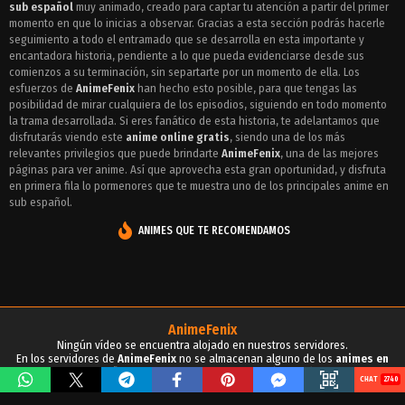
Episodio 11 - MM!
sub español
muy animado, creado para captar tu atención a partir del primer
momento en que lo inicias a observar. Gracias a esta sección podrás hacerle
Episodio 10 - MM!
seguimiento a todo el entramado que se desarrolla en esta importante y
encantadora historia, pendiente a lo que pueda evidenciarse desde sus
Episodio 9 - MM!
comienzos a su terminación, sin separtarte por un momento de ella. Los
esfuerzos de
AnimeFenix
han hecho esto posible, para que tengas las
Episodio 8 - MM!
posibilidad de mirar cualquiera de los episodios, siguiendo en todo momento
la trama desarrollada. Si eres fanático de esta historia, te adelantamos que
Episodio 7 - MM!
disfrutarás viendo este
anime online gratis
, siendo una de los más
relevantes privilegios que puede brindarte
AnimeFenix
, una de las mejores
Episodio 6 - MM!
páginas para ver anime. Así que aprovecha esta gran oportunidad, y disfruta
en primera fila lo pormenores que te muestra uno de los principales anime en
Episodio 5 - MM!
sub español.
Episodio 4 - MM!
ANIMES QUE TE RECOMENDAMOS
Episodio 3 - MM!
Episodio 2 - MM!
Episodio 1 - MM!
AnimeFenix
Ningún vídeo se encuentra alojado en nuestros servidores.
En los servidores de
AnimeFenix
no se almacenan alguno de los
animes en
sub español
, para tu conocimiento y demás propósitos.
2740