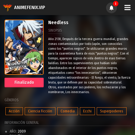
1
ANIMEFENIX.VIP
Needless
SINOPSIS
Año 2130, Después de la tercera guerra mundial, grandes
zonas contaminadas por todo Japón, son conocidas
como los "puntos negros". Se utilizaron grandes muros
para la cuarentena fuera de esos "puntos negros". Con el
tiempo, aparecen signos de vida dentro de esas tierras
baldías. Entre los supervivientes que habían sido
abandonados en el interior de los puntos negros,
etiquetados como "los innecesarios", obtuvieron
capacidades extraordinarias - El fuego, el viento, la fuerza
Finalizado
bruta, que se definen por su capacidad sobrenatural.
Otros, asustados por sus poderes, los rechazaron y los
nombraron, Los innecesarios.
GÉNEROS
Acción
Ciencia Ficción
Comedia
Ecchi
Superpoderes
INFORMACIÓN GENERAL
AÑO:
2009