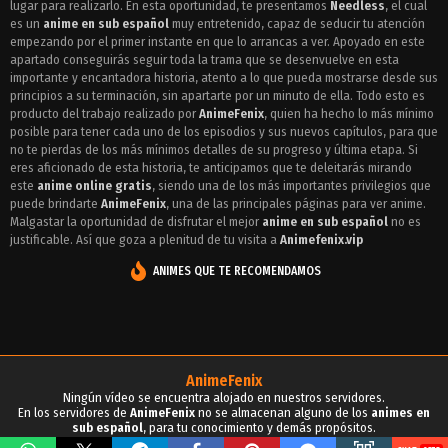
lugar para realizarlo. En esta oportunidad, te presentamos
Needless
, el cual
Episodio 14 - Needless
es un
anime en sub español
muy entretenido, capaz de seducir tu atención
empezando por el primer instante en que lo arrancas a ver. Apoyado en este
Episodio 13 - Needless
apartado conseguirás seguir toda la trama que se desenvuelve en esta
importante y encantadora historia, atento a lo que pueda mostrarse desde sus
Episodio 12 - Needless
principios a su terminación, sin apartarte por un minuto de ella. Todo esto es
producto del trabajo realizado por
AnimeFenix
, quien ha hecho lo más mínimo
Episodio 11 - Needless
posible para tener cada uno de los episodios y sus nuevos capítulos, para que
no te pierdas de los más mínimos detalles de su progreso y última etapa. Si
Episodio 10 - Needless
eres aficionado de esta historia, te anticipamos que te deleitarás mirando
este
anime online gratis
, siendo una de los más importantes privilegios que
Episodio 9 - Needless
puede brindarte
AnimeFenix
, una de las principales páginas para ver anime.
Malgastar la oportunidad de disfrutar el mejor
anime en sub español
no es
Episodio 8 - Needless
justificable. Así que goza a plenitud de tu visita a
Animefenix.vip
Episodio 7 - Needless
ANIMES QUE TE RECOMENDAMOS
Episodio 6 - Needless
Episodio 5 - Needless
Episodio 4 - Needless
AnimeFenix
Ningún vídeo se encuentra alojado en nuestros servidores.
Episodio 3 - Needless
En los servidores de
AnimeFenix
no se almacenan alguno de los
animes en
sub español
, para tu conocimiento y demás propósitos.
Episodio 2 - Needless