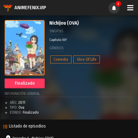
1
ANIMEFENIX.VIP
Nichijou (OVA)
SINOPSIS
Capítulo 00!
GÉNEROS
Comedia
Slice Of Life
Finalizado
INFORMACIÓN GENERAL
AÑO:
2011
TIPO:
Ova
ESTADO:
Finalizado
Listado de episodios