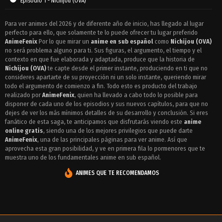
Episodio 1 - Nichijou (OVA)
Para ver animes del 2026 y de diferente año de inicio, has llegado al lugar
perfecto para ello, que solamente te lo puede ofrecer tu lugar preferido
AnimeFenix
Por lo que mirar un
anime en sub español
como
Nichijou (OVA)
no será problema alguno para ti. Sus figuras, el argumento, el tiempo y el
contexto en que fue elaborada y adaptada, produce que la historia de
Nichijou (OVA)
te capte desde el primer instante, produciendo en ti que no
consideres apartarte de su proyección ni un solo instante, queriendo mirar
todo el argumento de comienzo a fin. Todo esto es producto del trabajo
realizado por
AnimeFenix
, quien ha llevado a cabo todo lo posible para
disponer de cada uno de los episodios y sus nuevos capítulos, para que no
dejes de ver los más mínimos detalles de su desarrollo y conclusión. Si eres
fanático de esta saga, te anticipamos que disfrutarás viendo este
anime
online gratis
, siendo una de los mejores privilegios que puede darte
AnimeFenix
, una de las principales páginas para ver anime. Así que
aprovecha esta gran posibilidad, y ve en primera fila lo pormenores que te
muestra uno de los fundamentales anime en sub español.
ANIMES QUE TE RECOMENDAMOS