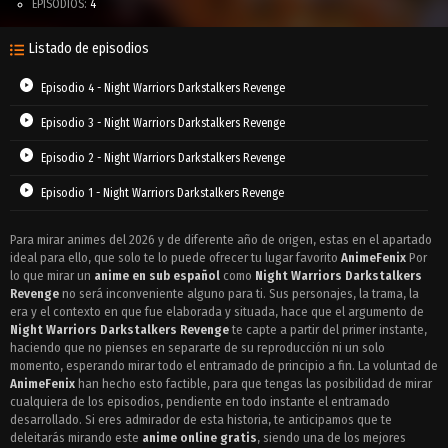
EPISODIOS:
4
Listado de episodios
Episodio 4 - Night Warriors Darkstalkers Revenge
Episodio 3 - Night Warriors Darkstalkers Revenge
Episodio 2 - Night Warriors Darkstalkers Revenge
Episodio 1 - Night Warriors Darkstalkers Revenge
Para mirar animes del 2026 y de diferente año de origen, estas en el apartado
ideal para ello, que solo te lo puede ofrecer tu lugar favorito
AnimeFenix
Por
lo que mirar un
anime en sub español
como
Night Warriors Darkstalkers
Revenge
no será inconveniente alguno para ti. Sus personajes, la trama, la
era y el contexto en que fue elaborada y situada, hace que el argumento de
Night Warriors Darkstalkers Revenge
te capte a partir del primer instante,
haciendo que no pienses en separarte de su reproducción ni un solo
momento, esperando mirar todo el entramado de principio a fin. La voluntad de
AnimeFenix
han hecho esto factible, para que tengas las posibilidad de mirar
cualquiera de los episodios, pendiente en todo instante el entramado
desarrollado. Si eres admirador de esta historia, te anticipamos que te
deleitarás mirando este
anime online gratis
, siendo una de los mejores