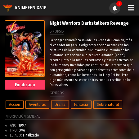
1
ANIMEFENIX.VIP
Night Warriors Darkstalkers Revenge
SINOPSIS
La sangre demoníaca invade las venas de Donovan, más
el cazador niega sus orígenes y decide acabar con las
criaturas de la oscuridad que invaden el mundo de los
humanos. Tras salvar a la pequeña Amanda (Anita),
recorre junto a la niña las tortuosas y oscuras tierras de
los humanos, invadidas por criaturas de ultratumba que
son perseguidas y cazadas por diferentes defensores de la
humanidad, como las hermanas Lin Lin y Rei Rei. Pero
algo más oscuro se esconde tras toda la revelión de los
Finalizado
Darkstalkers..
GÉNEROS
Acción
Aventuras
Drama
Fantasía
Sobrenatural
INFORMACIÓN GENERAL
AÑO:
1997
TIPO:
OVA
ESTADO:
Finalizado