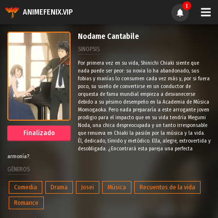
1
ANIMEFENIX.VIP
Nodame Cantabile
SINOPSIS
Por primera vez en su vida, Shinichi Chiaki siente que
nada puede ser peor: su novia lo ha abandonado, sus
fobias y manías lo consumen cada vez más y, por si fuera
poco, su sueño de convertirse en un conductor de
orquesta de fama mundial empieza a desvanecerse
debido a su pésimo desempeño en la Academia de Música
Momogaoka. Pero nada prepararía a este arrogante joven
prodigio para el impacto que en su vida tendría Megumi
Noda, una chica despreocupada y un tanto irresponsable
Finalizado
que renueva en Chiaki la pasión por la música y la vida.
Él, dedicado, tímido y metódico. Ella, alegre, extrovertida y
desobligada. ¿Encontrará esta pareja una perfecta
armonía?.
GÉNEROS
Comedia
Drama
Josei
Música
Recuentos de la vida
Romance