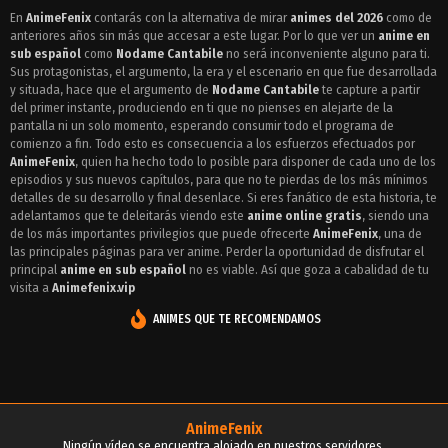
Episodio 16 - Nodame Cantabile
En
AnimeFenix
contarás con la alternativa de mirar
animes del 2026
como de
anteriores años sin más que accesar a este lugar. Por lo que ver un
Episodio 15 - Nodame Cantabile
anime en
sub español
como
Nodame Cantabile
no será inconveniente alguno para ti.
Episodio 14 - Nodame Cantabile
Sus protagonistas, el argumento, la era y el escenario en que fue desarrollada
y situada, hace que el argumento de
Nodame Cantabile
te capture a partir
Episodio 13 - Nodame Cantabile
del primer instante, produciendo en ti que no pienses en alejarte de la
pantalla ni un solo momento, esperando consumir todo el programa de
Episodio 12 - Nodame Cantabile
comienzo a fin. Todo esto es consecuencia a los esfuerzos efectuados por
AnimeFenix
, quien ha hecho todo lo posible para disponer de cada uno de los
Episodio 11 - Nodame Cantabile
episodios y sus nuevos capítulos, para que no te pierdas de los más mínimos
detalles de su desarrollo y final desenlace. Si eres fanático de esta historia, te
Episodio 10 - Nodame Cantabile
adelantamos que te deleitarás viendo este
anime online gratis
, siendo una
de los más importantes privilegios que puede ofrecerte
AnimeFenix
, una de
Episodio 9 - Nodame Cantabile
las principales páginas para ver anime. Perder la oportunidad de disfrutar el
principal
anime en sub español
no es viable. Así que goza a cabalidad de tu
Episodio 8 - Nodame Cantabile
visita a
Animefenix.vip
Episodio 7 - Nodame Cantabile
ANIMES QUE TE RECOMENDAMOS
Episodio 6 - Nodame Cantabile
Episodio 5 - Nodame Cantabile
Episodio 4 - Nodame Cantabile
AnimeFenix
Ningún vídeo se encuentra alojado en nuestros servidores.