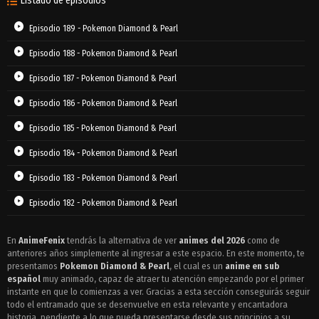
Listado de episodios
Episodio 189 - Pokemon Diamond & Pearl
Episodio 188 - Pokemon Diamond & Pearl
Episodio 187 - Pokemon Diamond & Pearl
Episodio 186 - Pokemon Diamond & Pearl
Episodio 185 - Pokemon Diamond & Pearl
Episodio 184 - Pokemon Diamond & Pearl
Episodio 183 - Pokemon Diamond & Pearl
Episodio 182 - Pokemon Diamond & Pearl
Episodio 181 - Pokemon Diamond & Pearl
En
AnimeFenix
tendrás la alternativa de ver
animes del 2026
como de
anteriores años simplemente al ingresar a este espacio. En este momento, te
Episodio 180 - Pokemon Diamond & Pearl
presentamos
Pokemon Diamond & Pearl
, el cual es un
anime en sub
Episodio 179 - Pokemon Diamond & Pearl
español
muy animado, capaz de atraer tu atención empezando por el primer
instante en que lo comienzas a ver. Gracias a esta sección conseguirás seguir
Episodio 178 - Pokemon Diamond & Pearl
todo el entramado que se desenvuelve en esta relevante y encantadora
historia, pendiente a lo que pueda presentarse desde sus principios a su