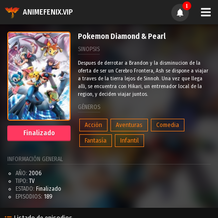
1
ANIMEFENIX.VIP
Pokemon Diamond & Pearl
SINOPSIS
Despues de derrotar a Brandon y la disminucion de la
oferta de ser un Cerebro Frontera, Ash se dispone a viajar
a traves de la tierra lejos de Sinnoh. Una vez que llega
alli, se encuentra con Hikari, un entrenador local de la
region, y deciden viajar juntos.
GÉNEROS
Acción
Aventuras
Comedia
Finalizado
Fantasía
Infantil
INFORMACIÓN GENERAL
AÑO:
2006
TIPO:
TV
ESTADO:
Finalizado
EPISODIOS:
189