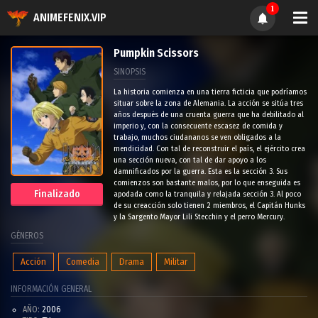
1
ANIMEFENIX.VIP
Pumpkin Scissors
SINOPSIS
La historia comienza en una tierra ficticia que podríamos
situar sobre la zona de Alemania. La acción se sitúa tres
años después de una cruenta guerra que ha debilitado al
imperio y, con la consecuente escasez de comida y
trabajo, muchos ciudananos se ven obligados a la
mendicidad. Con tal de reconstruir el país, el ejército crea
una sección nueva, con tal de dar apoyo a los
damnificados por la guerra. Esta es la sección 3. Sus
comienzos son bastante malos, por lo que enseguida es
Finalizado
apodada como la tranquila y relajada sección 3. Al poco
de su creacción solo tienen 2 miembros, el Capitán Hunks
y la Sargento Mayor Lili Stecchin y el perro Mercury.
GÉNEROS
Acción
Comedia
Drama
Militar
INFORMACIÓN GENERAL
AÑO:
2006