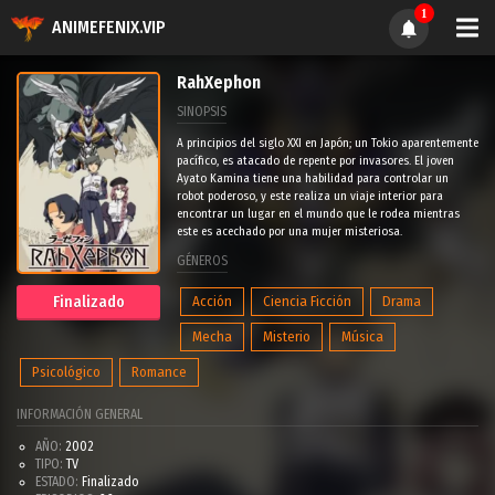
1
ANIMEFENIX.VIP
RahXephon
SINOPSIS
A principios del siglo XXI en Japón; un Tokio aparentemente
pacífico, es atacado de repente por invasores. El joven
Ayato Kamina tiene una habilidad para controlar un
robot poderoso, y este realiza un viaje interior para
encontrar un lugar en el mundo que le rodea mientras
este es acechado por una mujer misteriosa.
GÉNEROS
Acción
Ciencia Ficción
Drama
Finalizado
Mecha
Misterio
Música
Psicológico
Romance
INFORMACIÓN GENERAL
AÑO:
2002
TIPO:
TV
ESTADO:
Finalizado