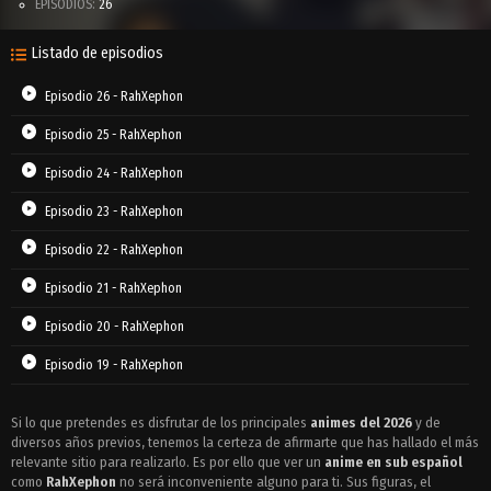
EPISODIOS:
26
Listado de episodios
Episodio 26 - RahXephon
Episodio 25 - RahXephon
Episodio 24 - RahXephon
Episodio 23 - RahXephon
Episodio 22 - RahXephon
Episodio 21 - RahXephon
Episodio 20 - RahXephon
Episodio 19 - RahXephon
Episodio 18 - RahXephon
Si lo que pretendes es disfrutar de los principales
animes del 2026
y de
diversos años previos, tenemos la certeza de afirmarte que has hallado el más
Episodio 17 - RahXephon
relevante sitio para realizarlo. Es por ello que ver un
anime en sub español
Episodio 16 - RahXephon
como
RahXephon
no será inconveniente alguno para ti. Sus figuras, el