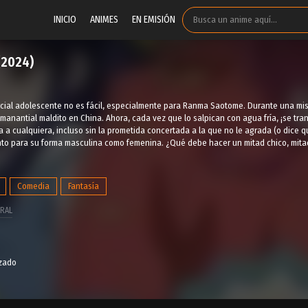
INICIO
ANIMES
EN EMISIÓN
(2024)
arcial adolescente no es fácil, especialmente para Ranma Saotome. Durante una m
manantial maldito en China. Ahora, cada vez que lo salpican con agua fría, ¡se tra
a a cualquiera, incluso sin la prometida concertada a la que no le agrada (o dice qu
nto para su forma masculina como femenina. ¿Qué debe hacer un mitad chico, mita
Comedia
Fantasía
RAL
izado