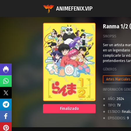
ANIMEFENIX.VIP
Ranma 1/2 
SINOPSIS
Ser un artista m
en un legendario 
complicarle la vid
pretendientes ta
GÉNEROS
Artes Marciales
INFORMACIÓN GENE
AÑO:
2024
TIPO:
TV
Finalizado
ESTADO:
Final
EPISODIOS:
9