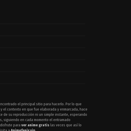
contrado el principal sitio para hacerlo. Por lo que
o y el contexto en que fue elaborada y enmarcada, hace
rte de su reproducción ni un simple instante, esperando
os, siguiendo en cada momento el entramado
 disfrute para
ver anime gratis
las veces que así lo
isita a
Animefenix.vip