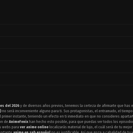
es del 2026
y de diversos años previos, tenemos la certeza de afirmarte que has en
)
no será inconveniente alguno para ti. Sus protagonistas, el entramado, el tiemp
el primer instante, teniendo un efecto en ti inmediato en que no consideres aparta
ión de
AnimeFenix
han hecho esto posible, para que puedas ver todos los episodi
es webs para
ver anime online
localizarás material de lujo, el cuál será de tu mejor
mportante
anime en sub español
no es justificable. Así que goza a cabalidad de tu v