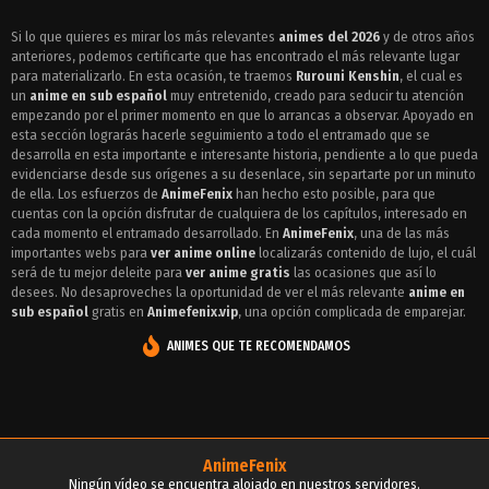
Episodio 87 - Rurouni Kenshin
Si lo que quieres es mirar los más relevantes
animes del 2026
y de otros años
anteriores, podemos certificarte que has encontrado el más relevante lugar
Episodio 86 - Rurouni Kenshin
para materializarlo. En esta ocasión, te traemos
Rurouni Kenshin
, el cual es
Episodio 85 - Rurouni Kenshin
un
anime en sub español
muy entretenido, creado para seducir tu atención
empezando por el primer momento en que lo arrancas a observar. Apoyado en
Episodio 84 - Rurouni Kenshin
esta sección lograrás hacerle seguimiento a todo el entramado que se
desarrolla en esta importante e interesante historia, pendiente a lo que pueda
Episodio 83 - Rurouni Kenshin
evidenciarse desde sus orígenes a su desenlace, sin separtarte por un minuto
de ella. Los esfuerzos de
AnimeFenix
han hecho esto posible, para que
Episodio 82 - Rurouni Kenshin
cuentas con la opción disfrutar de cualquiera de los capítulos, interesado en
cada momento el entramado desarrollado. En
AnimeFenix
, una de las más
Episodio 81 - Rurouni Kenshin
importantes webs para
ver anime online
localizarás contenido de lujo, el cuál
será de tu mejor deleite para
ver anime gratis
las ocasiones que así lo
Episodio 80 - Rurouni Kenshin
desees. No desaproveches la oportunidad de ver el más relevante
anime en
sub español
gratis en
Animefenix.vip
, una opción complicada de emparejar.
Episodio 79 - Rurouni Kenshin
ANIMES QUE TE RECOMENDAMOS
Episodio 78 - Rurouni Kenshin
Episodio 77 - Rurouni Kenshin
Episodio 76 - Rurouni Kenshin
AnimeFenix
Episodio 75 - Rurouni Kenshin
Ningún vídeo se encuentra alojado en nuestros servidores.