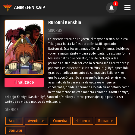
1
ANIMEFENIX.VIP
Rurouni Kenshin
SINOPSIS
La historia trata de un joven, el mayor asesino de la era
Tokugawa hasta la Restauración Meiji, apodado
Battousai. Este joven llamado Kenshin Himura, decide no
volver a matar gente, y para poder pagar de alguna forma
los asesinatos que cometió, decide proteger a las
personas a su alrededor con la técnica más aterradora y
poderosa en existencia: el Hiten Mitsurugi Ry?, aprendida
gracias al adiestramiento de su maestro Seijuro Hiko ,
que lo acogió cuando era pequeño tras sobrevivir en el
Finalizado
asesinato de la caravana de esclavos en que se
encontraba, donde 3 hermanas lo habian adoptado como
hermano menor. De esta manera conoce a Kaoru Kamiya,
del dojo Kamiya Kasshin Ry?, Sanosuke, Yahiko y a otros personajes que pasan a ser
parte de su vida, y motivo de existencia.
GÉNEROS
Acción
Aventuras
Comedia
Historico
Romance
Samurai