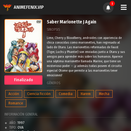
1
ANIMEFENIX.VIP
Saber Marionette J Again
SINOPSIS
Lime, Cherry y Bloodberry, androides con apariencia de
chica conocidas como marionettes, han regresado al
lado de Otaru. Las marionettes reformadas de Faust
(Tiger, Luchs y Phanter) son enviadas junto a Otaru y sus
amigos para aprender más sobre los humanos. Aparece
una séptima marionette llamada Marine, que tiene un
misterioso poder -- ¡y además todas poseen el circuito
especial Otome que permite a las marionettes tener
emociones!
Finalizado
GÉNEROS
Acción
Ciencia Ficción
Comedia
Harem
Mecha
Romance
INFORMACIÓN GENERAL
AÑO:
1997
TIPO:
OVA