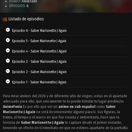
ESTADO:
Finalizado
EPISODIOS:
6
Listado de episodios
Episodio 6 - Saber Marionette J Again
Episodio 5 - Saber Marionette J Again
Episodio 4 - Saber Marionette J Again
Episodio 3 - Saber Marionette J Again
Episodio 2 - Saber Marionette J Again
Episodio 1 - Saber Marionette J Again
Para mirar animes del 2026 y de diferente año de origen, estas en el apartado
adecuado para ello, que unicamente te lo puede brindar tu lugar predilecto
AnimeFenix
Es por ello que ver un
anime en sub español
como
Saber
Marionette J Again
no será inconveniente alguno para ti. Sus figuras, la
trama, el tiempo y el marco en que fue creada y ambientada, hace que la
historia de
Saber Marionette J Again
te capture desde el primer instante,
teniendo un efecto en ti inmediato en que no estimes apartarte de la pantalla