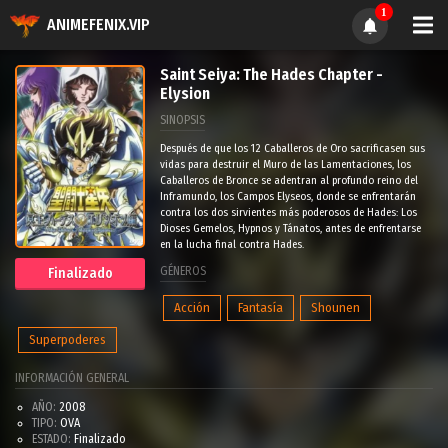
1
ANIMEFENIX.VIP
Saint Seiya: The Hades Chapter -
Elysion
SINOPSIS
Después de que los 12 Caballeros de Oro sacrificasen sus
vidas para destruir el Muro de las Lamentaciones, los
Caballeros de Bronce se adentran al profundo reino del
Inframundo, los Campos Elyseos, donde se enfrentarán
contra los dos sirvientes más poderosos de Hades: Los
Dioses Gemelos, Hypnos y Tánatos, antes de enfrentarse
en la lucha final contra Hades.
GÉNEROS
Finalizado
Acción
Fantasía
Shounen
Superpoderes
INFORMACIÓN GENERAL
AÑO:
2008
TIPO:
OVA
ESTADO:
Finalizado