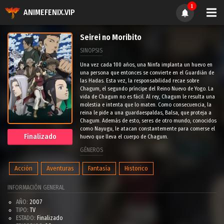
1
ANIMEFENIX.VIP
Seirei no Moribito
SINOPSIS
Una vez cada 100 años, una Ninfa implanta un huevo en
una persona que entonces se convierte en el Guardián de
las Hadas. Esta vez, la responsabilidad recae sobre
Chagum, el segundo príncipe del Reino Nuevo de Yogo. La
vida de Chagum no es fácil. Al rey, Chagum le resulta una
molestia e intenta que lo maten. Como consecuencia, la
reina le pide a una guardaespaldas, Balsa, que proteja a
Chagum. Además de esto, seres de otro mundo, conocidos
como Nayugu, le atacan constantemente para comerse el
Finalizado
huevo que lleva el cuerpo de Chagum.
GÉNEROS
Acción
Aventuras
Fantasía
Historico
INFORMACIÓN GENERAL
AÑO:
2007
TIPO:
TV
ESTADO:
Finalizado