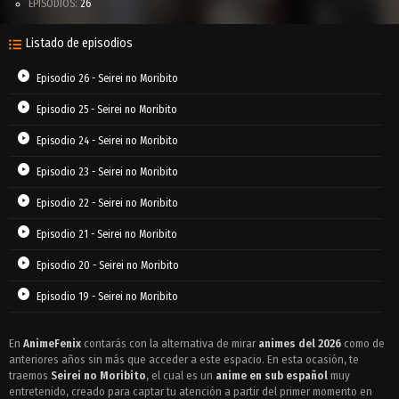
EPISODIOS:
26
Listado de episodios
Episodio 26 - Seirei no Moribito
Episodio 25 - Seirei no Moribito
Episodio 24 - Seirei no Moribito
Episodio 23 - Seirei no Moribito
Episodio 22 - Seirei no Moribito
Episodio 21 - Seirei no Moribito
Episodio 20 - Seirei no Moribito
Episodio 19 - Seirei no Moribito
Episodio 18 - Seirei no Moribito
En
AnimeFenix
contarás con la alternativa de mirar
animes del 2026
como de
anteriores años sin más que acceder a este espacio. En esta ocasión, te
Episodio 17 - Seirei no Moribito
traemos
Seirei no Moribito
, el cual es un
anime en sub español
muy
Episodio 16 - Seirei no Moribito
entretenido, creado para captar tu atención a partir del primer momento en