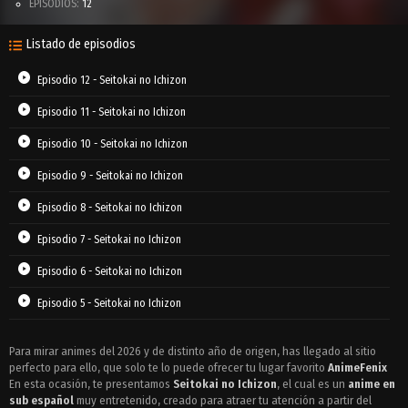
EPISODIOS:
12
Listado de episodios
Episodio 12 - Seitokai no Ichizon
Episodio 11 - Seitokai no Ichizon
Episodio 10 - Seitokai no Ichizon
Episodio 9 - Seitokai no Ichizon
Episodio 8 - Seitokai no Ichizon
Episodio 7 - Seitokai no Ichizon
Episodio 6 - Seitokai no Ichizon
Episodio 5 - Seitokai no Ichizon
Episodio 4 - Seitokai no Ichizon
Para mirar animes del 2026 y de distinto año de origen, has llegado al sitio
perfecto para ello, que solo te lo puede ofrecer tu lugar favorito
Episodio 3 - Seitokai no Ichizon
AnimeFenix
En esta ocasión, te presentamos
Seitokai no Ichizon
, el cual es un
anime en
Episodio 2 - Seitokai no Ichizon
sub español
muy entretenido, creado para atraer tu atención a partir del