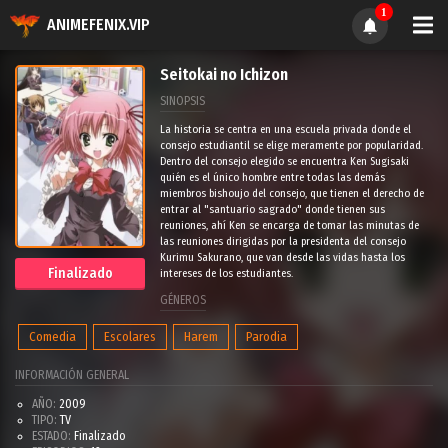
1
ANIMEFENIX.VIP
Seitokai no Ichizon
SINOPSIS
La historia se centra en una escuela privada donde el
consejo estudiantil se elige meramente por popularidad.
Dentro del consejo elegido se encuentra Ken Sugisaki
quién es el único hombre entre todas las demás
miembros bishoujo del consejo, que tienen el derecho de
entrar al "santuario sagrado" donde tienen sus
reuniones, ahí Ken se encarga de tomar las minutas de
las reuniones dirigidas por la presidenta del consejo
Kurimu Sakurano, que van desde las vidas hasta los
Finalizado
intereses de los estudiantes.
GÉNEROS
Comedia
Escolares
Harem
Parodia
INFORMACIÓN GENERAL
AÑO:
2009
TIPO:
TV
ESTADO:
Finalizado