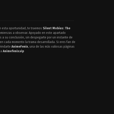
n esta oportunidad, te traemos
Silent Mobius: The
comienzas a observar. Apoyado en este apartado
os a su conclusión, sin despegarte por un instante de
 en cada momento la trama desarrollada. Si eres fan de
brindarte
AnimeFenix
, una de las más valiosas páginas
a a
Animefenix.vip