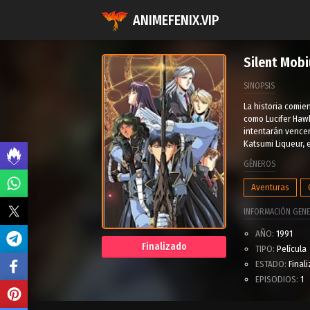
ANIMEFENIX.VIP
Silent Mobi
SINOPSIS
La historia comie
como Lucifer Haw
intentarán vencer
Katsumi Liqueur, e
GÉNEROS
Aventuras
INFORMACIÓN GENE
AÑO:
1991
Finalizado
TIPO:
Película
ESTADO:
Final
EPISODIOS:
1