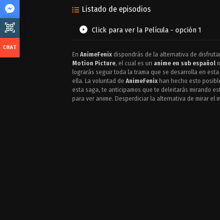
Listado de episodios
Click para ver la Película - opción 1
En
AnimeFenix
dispondrás de la alternativa de disfruta
Motion Picture
, el cual es un
anime en sub español
m
lograrás seguir toda la trama que se desarrolla en esta
ella. La voluntad de
AnimeFenix
han hecho esto posible
esta saga, te anticipamos que te deleitarás mirando e
para ver anime. Desperdiciar la alternativa de mirar el 