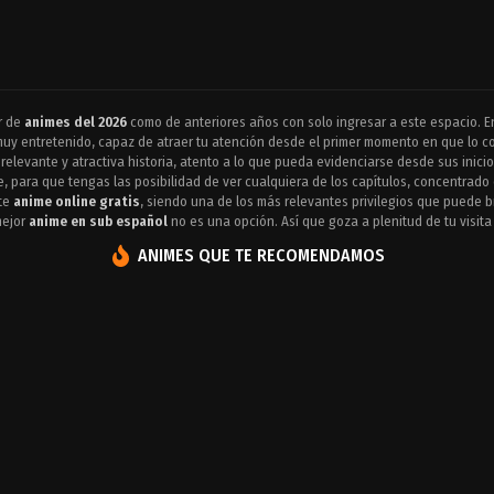
r de
animes del 2026
como de anteriores años con solo ingresar a este espacio. E
uy entretenido, capaz de atraer tu atención desde el primer momento en que lo 
 relevante y atractiva historia, atento a lo que pueda evidenciarse desde sus inici
, para que tengas las posibilidad de ver cualquiera de los capítulos, concentrado
ste
anime online gratis
, siendo una de los más relevantes privilegios que puede 
mejor
anime en sub español
no es una opción. Así que goza a plenitud de tu visit
ANIMES QUE TE RECOMENDAMOS