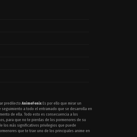
gar predilecto
AnimeFenix
Es por ello que mirar un
 seguimiento a todo el entramado que se desarrolla en
mento de ella. Todo esto es consecuencia a los
los, para que no te pierdas de los pormenores de su
de los más significativos privilegios que puede
pormenores que te trae uno de los principales anime en