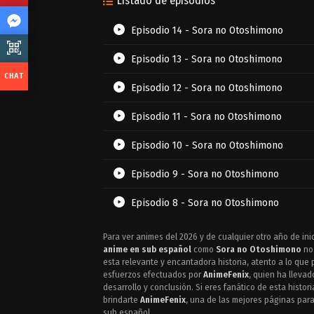
Listado de episodios
Episodio 14 - Sora no Otoshimono
Episodio 13 - Sora no Otoshimono
Episodio 12 - Sora no Otoshimono
Episodio 11 - Sora no Otoshimono
Episodio 10 - Sora no Otoshimono
Episodio 9 - Sora no Otoshimono
Episodio 8 - Sora no Otoshimono
Episodio 7 - Sora no Otoshimono
Para ver animes del 2026 y de cualquier otro año de ini
anime en sub español
como
Sora no Otoshimono
no 
Episodio 6 - Sora no Otoshimono
esta relevante y encantadora historia, atento a lo qu
esfuerzos efectuados por
AnimeFenix
, quien ha lleva
desarrollo y conclusión. Si eres fanático de esta histo
Episodio 5 - Sora no Otoshimono
brindarte
AnimeFenix
, una de las mejores páginas para
sub español.