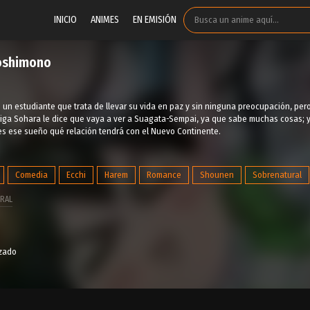
INICIO
ANIMES
EN EMISIÓN
oshimono
 un estudiante que trata de llevar su vida en paz y sin ninguna preocupación, per
miga Sohara le dice que vaya a ver a Suagata-Sempai, ya que sabe muchas cosas; y
es ese sueño qué relación tendrá con el Nuevo Continente.
Comedia
Ecchi
Harem
Romance
Shounen
Sobrenatural
RAL
izado