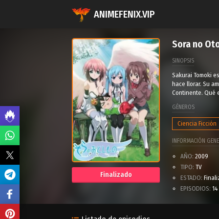
ANIMEFENIX.VIP
Sora no Ot
SINOPSIS
Sakurai Tomoki es
hace llorar. Su a
Continente. Qué 
GÉNEROS
Ciencia Ficción
INFORMACIÓN GENE
AÑO:
2009
TIPO:
TV
Finalizado
ESTADO:
Final
EPISODIOS:
14