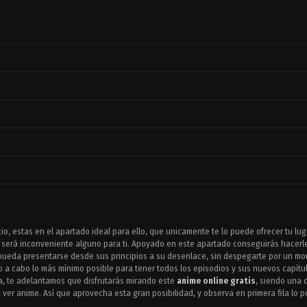
cio, estas en el apartado ideal para ello, que unicamente te lo puede ofrecer tu lu
será inconveniente alguno para ti. Apoyado en este apartado conseguirás hacerle
e pueda presentarse desde sus principios a su desenlace, sin despegarte por un mo
do a cabo lo más mínimo posible para tener todos los episodios y sus nuevos capítu
ria, te adelantamos que disfrutarás mirando este
anime online gratis
, siendo una 
 ver anime. Así que aprovecha esta gran posibilidad, y observa en primera fila lo 