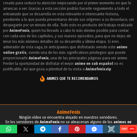
creado para seducir tu atención empezando por el primer momento en que lo
Episodio 1 - Sora no Otoshimono: Forte
arrancas a ver. Gracias a esta sección podrás hacerle seguimiento a todo el
entramado que se desarrolla en esta relevante e interesante historia,
pendiente a lo que pueda presentarse desde sus orígenes a su desenlace, sin
despegarte por un minuto de ella. Todo esto es producto del trabajo realizado
por
AnimeFenix
, quien ha llevado a cabo lo más mínimo posible para contar
con cada uno de los capítulos, y sus nuevos episodios, para que no dejes de
mirar los más mínimos detalles de su desarrollo y última etapa. Si eres
admirador de esta saga, te anticipamos que disfrutarás viendo este
anime
online gratis
, siendo una de los más significativos privilegios que puede
proporcionarte
AnimeFenix
, una de las principales páginas para ver anime.
Perder la oportunidad de disfrutar el mejor
anime en sub español
no es
justificable. Así que goza a plenitud de tu visita a
Animefenix.vip
ANIMES QUE TE RECOMENDAMOS
AnimeFenix
Ningún vídeo se encuentra alojado en nuestros servidores.
En los servidores de
AnimeFenix
no se almacenan alguno de los
animes en
sub español
, para tu conocimiento y demás propósitos.
2785