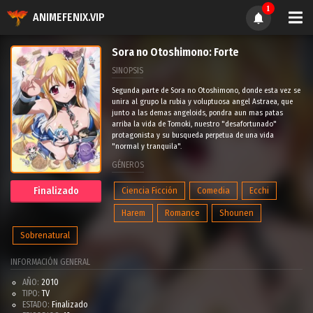
1
ANIMEFENIX.VIP
Sora no Otoshimono: Forte
SINOPSIS
Segunda parte de Sora no Otoshimono, donde esta vez se
unira al grupo la rubia y voluptuosa angel Astraea, que
junto a las demas angeloids, pondra aun mas patas
arriba la vida de Tomoki, nuestro "desafortunado"
protagonista y su busqueda perpetua de una vida
"normal y tranquila".
GÉNEROS
Ciencia Ficción
Comedia
Ecchi
Finalizado
Harem
Romance
Shounen
Sobrenatural
INFORMACIÓN GENERAL
AÑO:
2010
TIPO:
TV
ESTADO:
Finalizado