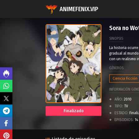
ANIMEFENIX.VIP
Sora no Wo
SINOPSIS
La historia ocurr
gradual al mundo.
con un realismo i
GÉNEROS
Ciencia Ficción
INFORMACIÓN GENE
AÑO:
2010
TIPO:
TV
Finalizado
ESTADO:
Final
EPISODIOS:
14