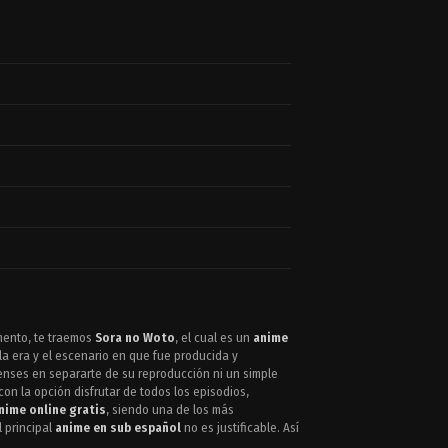
mento, te traemos
Sora no Woto
, el cual es un
anime
la era y el escenario en que fue producida y
ienses en separarte de su reproducción ni un simple
on la opción disfrutar de todos los episodios,
nime online gratis
, siendo una de los más
l principal
anime en sub español
no es justificable. Así