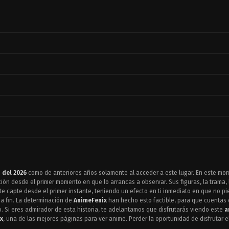
 del 2026
como de anteriores años solamente al acceder a este lugar. En este mo
ón desde el primer momento en que lo arrancas a observar. Sus figuras, la trama, 
te capte desde el primer instante, teniendo un efecto en ti inmediato en que no p
 a fin. La determinación de
AnimeFenix
han hecho esto factible, para que cuentas c
 Si eres admirador de esta historia, te adelantamos que disfrutarás viendo este
a
x
, una de las mejores páginas para ver anime. Perder la oportunidad de disfrutar e