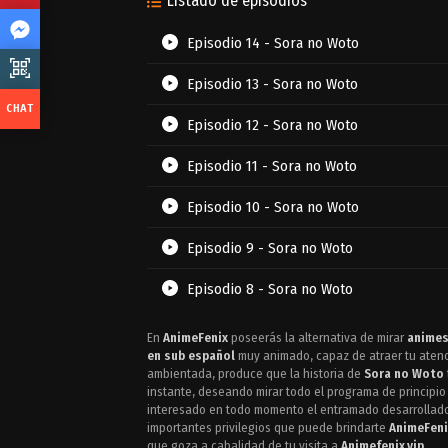
Listado de episodios
Episodio 14 - Sora no Woto
Episodio 13 - Sora no Woto
Episodio 12 - Sora no Woto
Episodio 11 - Sora no Woto
Episodio 10 - Sora no Woto
Episodio 9 - Sora no Woto
Episodio 8 - Sora no Woto
Episodio 7 - Sora no Woto
En
AnimeFenix
poseerás la alternativa de mirar
animes
en sub español
muy animado, capaz de atraer tu atenci
Episodio 6 - Sora no Woto
ambientada, produce que la historia de
Sora no Woto
instante, deseando mirar todo el programa de principio
interesado en todo momento el entramado desarrollado.
Episodio 5 - Sora no Woto
importantes privilegios que puede brindarte
AnimeFeni
que goza a cabalidad de tu visita a
Animefenix.vip