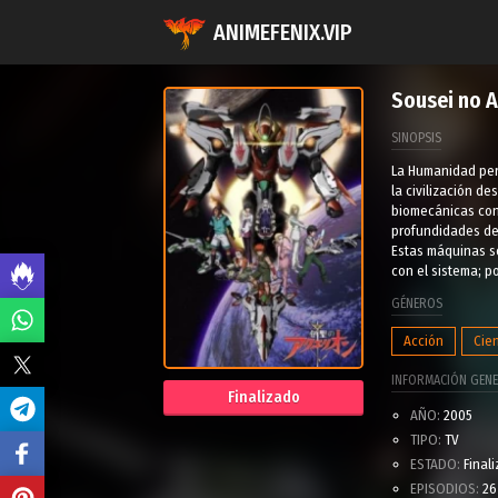
ANIMEFENIX.VIP
Sousei no 
SINOPSIS
La Humanidad perd
la civilización d
biomecánicas cono
profundidades de
Estas máquinas se
con el sistema; p
GÉNEROS
Acción
Cien
INFORMACIÓN GENE
Finalizado
AÑO:
2005
TIPO:
TV
ESTADO:
Final
EPISODIOS:
26