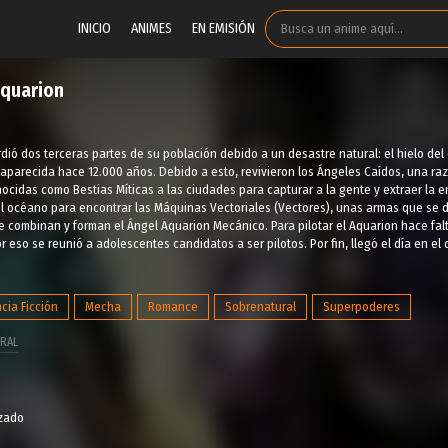
INICIO
ANIMES
EN EMISIÓN
Aquarion
ió dos terceras partes de su población debido a un desastre natural: el hielo del co
esaparecida hace 12.000 años. Debido a esto, revivieron los Ángeles Caídos, una r
cidas como Bestias Míticas a las ciudades para capturar a la gente y extraer la 
l océano para encontrar las Máquinas Vectoriales (Vectores), unas armas que se 
 combinan y forman el Ángel Aquarion Mecánico. Para pilotar el Aquarion hace fal
or eso se reunió a adolescentes candidatos a ser pilotos. Por fin, llegó el día en e
cia Ficción
Mecha
Romance
Sobrenatural
Superpoderes
RAL
izado