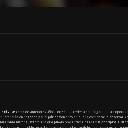
 del 2026
como de anteriores años con solo acceder a este lugar. En esta oportun
tu atención empezando por el primer momento en que lo comienzas a observar. Ap
resante historia, atento a lo que pueda presentarse desde sus principios a su co
 lo más mínimo posible para disponer de todos los capítulos, y sus nuevos episodi