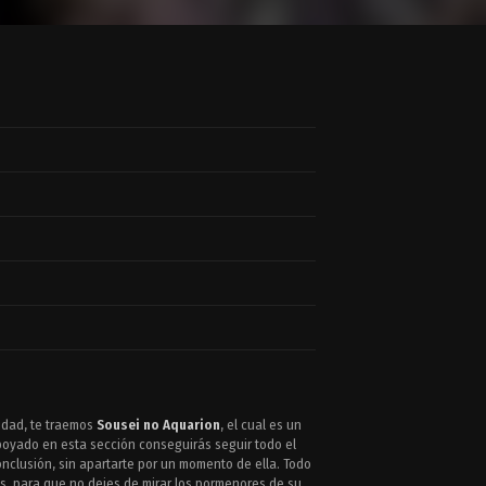
idad, te traemos
Sousei no Aquarion
, el cual es un
oyado en esta sección conseguirás seguir todo el
nclusión, sin apartarte por un momento de ella. Todo
os, para que no dejes de mirar los pormenores de su