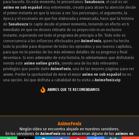
para hacerlo. En este momento, te presentamos
Sunabouzu
, el cual es un
Episodio 14 - Sunabouzu
anime en sub español
muy entretenido, creado para atraer tu atención desde
el primer instante en que lo inicias a ver. Sus personajes, el argumento, la
Episodio 13 - Sunabouzu
época y el escenario en que fue elaborada y enmarcada, hace que la historia
de
Sunabouzu
te capte desde el primer momento, teniendo un efecto en ti
Episodio 12 - Sunabouzu
inmediato en que no desees retirarte de su proyección ni un exclusivo
instante, esperando ver todo el programa de principio a fin. Todo esto es
Episodio 11 - Sunabouzu
consecuencia a los esfuerzos efectuados por
AnimeFenix
, quien ha hecho
todo lo posible para disponer de todos los episodios y sus nuevos capítulos,
Episodio 10 - Sunabouzu
para que no te pierdas de los más mínimos detalles de su progreso y final
desenlace. Si eres admirador de esta historia, te adelantamos que disfrutarás
Episodio 9 - Sunabouzu
viendo este
anime online gratis
, siendo una de los más relevantes
privilegios que puede darte
AnimeFenix
, una de las mejores páginas para ver
Episodio 8 - Sunabouzu
anime. Perder la oportunidad de mirar el mejor
anime en sub español
no es
una opción. Así que disfruta a cabalidad de tu visita a
Animefenix.vip
Episodio 7 - Sunabouzu
ANIMES QUE TE RECOMENDAMOS
Episodio 6 - Sunabouzu
Episodio 5 - Sunabouzu
Episodio 4 - Sunabouzu
AnimeFenix
Episodio 3 - Sunabouzu
Ningún vídeo se encuentra alojado en nuestros servidores.
En los servidores de
AnimeFenix
no se almacenan alguno de los
animes en
Episodio 2 - Sunabouzu
sub español
, para tu conocimiento y demás propósitos.