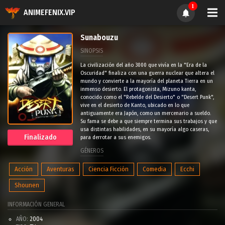
1
ANIMEFENIX.VIP
Sunabouzu
SINOPSIS
La civilización del año 3000 que vivía en la "Era de la
Oscuridad" finaliza con una guerra nuclear que altera el
mundo y convierte a la mayoría del planeta Tierra en un
inmenso desierto. El protagonista, Mizuno kanta,
conocido como el "Rebelde del Desierto" o "Desert Punk",
vive en el desierto de Kanto, ubicado en lo que
antiguamente era Japón, como un mercenario a sueldo.
Su fama se debe a que siempre termina sus trabajos y que
usa distintas habilidades, en su mayoría algo caseras,
Finalizado
para derrotar a sus enemigos.
GÉNEROS
Acción
Aventuras
Ciencia Ficción
Comedia
Ecchi
Shounen
INFORMACIÓN GENERAL
AÑO:
2004