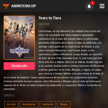
1
ANIMEFENIX.VIP
Tears to Tiara
SINOPSIS
Lord Arawn, un rey demonio, fue sellado hace unos mil
años. Un sacerdote del Santo Imperio, queriendo
convertirce en el amo del mundo libero a Lord Arawn
pensando utilizarlo para llevar a cabo su ambicion, y le
entrego como parte de la resurrecion de Arawn, a una
chica llamada Rhiannon. Lord Arawn mato a este
sacerdote y salvo a Rhiannon. Luego Arawn, se convierte
en lider de una Tribu llamada Gael, la cual tuvo que huir
de la Isla Erin a Albion. Una ves en Albion, Arawn regreso
Finalizado
a su castillo: Avalon junto a Arthur, hermano de Rhiannon
y primer guerrero de la tribu, Morgan, y Ogam, un sabio
que conocia a Arown. Debido a la naturalesa de Arawn, el
es un iman de mujeres. Como consecuencia de no conocer las costumbres actuales,
termina teniendo muchas esposa, como Rhiannon y Morgan que se auto proclamaron
esposas de el. Ahora el Santo Imperio ha empezado a conquistar Albion y la batalla es
inminente.
GÉNEROS
Acción
Aventuras
Fantasía
Magia