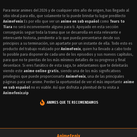
Episodio 18 - Tears to Tiara
Para mirar animes del 2026 y de cualquier otro año de origen, has llegado al
sitio ideal para ello, que solamente te lo puede brindar tu lugar predilecto
Episodio 17 - Tears to Tiara
AnimeFenix
Es por ello que ver un
anime en sub español
como
Tears to
Episodio 16 - Tears to Tiara
Tiara
no será inconveniente alguno para ti. Apoyado en esta sección
conseguirás seguir toda la trama que se desarrolla en esta relevante e
Episodio 15 - Tears to Tiara
interesante historia, pendiente a lo que pueda presentarse desde sus
principios a su terminación, sin apartarte por un instante de ella. Todo esto es
Episodio 14 - Tears to Tiara
producto del trabajo realizado por
AnimeFenix
, quien ha llevado a cabo todo
lo posible para disponer de cada uno de los episodios y sus nuevos capítulos,
Episodio 13 - Tears to Tiara
para que no te pierdas de los más mínimos detalles de su progreso y final
desenlace. Si eres fanático de esta saga, te adelantamos que te deleitarás
Episodio 12 - Tears to Tiara
viendo este
anime online gratis
, siendo una de los más significativos
privilegios que puede proporcionarte
AnimeFenix
, una de las principales
Episodio 11 - Tears to Tiara
páginas para ver anime. Perder la oportunidad de ver el más importante
anime
en sub español
no es viable. Así que disfruta a plenitud de tu visita a
Episodio 10 - Tears to Tiara
Animefenix.vip
Episodio 9 - Tears to Tiara
ANIMES QUE TE RECOMENDAMOS
Episodio 8 - Tears to Tiara
Episodio 7 - Tears to Tiara
Episodio 6 - Tears to Tiara
AnimeFenix