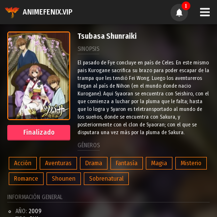
1
ANIMEFENIX.VIP
Tsubasa Shunraiki
SINOPSIS
El pasado de Fye concluye en país de Celes. En este mismo
pais Kurogane sacrifica su brazo para poder escapar de la
trampa que les tendió Fei Wong. Luego los aventureros
llegan al país de Nihon (en el mundo donde nacio
Kurogane). Aqui Syaoran se encuentra con Seishiro, con el
que comienza a luchar por la pluma que le falta; hasta
que lo logra y Syaron es teletransportado al mundo de
los sueños, donde se encuentra con Sakura, y
posteriormente con el clon de Syaoran; con el que se
Finalizado
disputara una vez más por la pluma de Sakura.
GÉNEROS
Acción
Aventuras
Drama
Fantasía
Magia
Misterio
Romance
Shounen
Sobrenatural
INFORMACIÓN GENERAL
AÑO:
2009