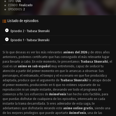
TIPO:
OVA
ESTADO:
Finalizado
EPISODIOS:
2
Listado de episodios
Episodio 2 - Tsubasa Shunraiki
Episodio 1 - Tsubasa Shunraiki
Si lo que deseas es ver los más relevantes
animes del 2026
y de otros años
anteriores, podemos certificarte que has conseguido el más relevante lugar
para llevarlo a cabo. En este momento, te presentamos
Tsubasa Shunraiki
, el
cual es un
anime en sub español
muy entretenido, capaz de seducir tu
atención a partir del primer momento en que lo arrancas a observar. Sus
personajes, el entramado, el tiempo y el escenario en que fue producida y
adaptada, produce que el argumento de
Tsubasa Shunraiki
te atrape desde
el primer momento, produciendo en ti que no estimes separarte de su
reproducción ni un simple instante, deseando ver todo el programa de
comienzo a fin. Los esfuerzos de
AnimeFenix
han hecho esto factible, para
que puedas disfrutar de cualquiera de los episodios, interesado en cada
instante la trama desarrollada. Si eres admirador de esta saga, te
adelantamos que disfrutarás mirando este
anime online gratis
, siendo una
de los mejores privilegios que puede aportarte
AnimeFenix
, una de las