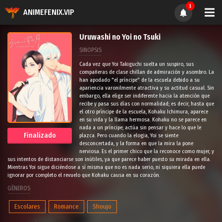
1
ANIMEFENIX.VIP
Uruwashi no Yoi no Tsuki
SINOPSIS
Cada vez que Yoi Takiguchi suelta un suspiro, sus
compañeras de clase chillan de admiración y asombro. La
han apodado "el príncipe" de la escuela debido a su
apariencia varonilmente atractiva y su actitud casual. Sin
embargo, ella elige ser indiferente hacia la atención que
recibe y pasa sus días con normalidad; es decir, hasta que
el otro príncipe de la escuela, Kohaku Ichimura, aparece
en su vida y la llama hermosa. Kohaku no se parece en
nada a un príncipe; actúa sin pensar y hace lo que le
Finalizado
plazca. Pero cuando la elogia, Yoi se siente
desconcertada, y la forma en que la mira la pone
nerviosa. Es el primer chico que la reconoce como mujer, y
sus intentos de distanciarse son inútiles, ya que parece haber puesto su mirada en ella.
Mientras Yoi sigue diciéndose a sí misma que no es nada serio, ni siquiera ella puede
ignorar por completo el revuelo que Kohaku causa en su corazón.
GÉNEROS
Escolares
Romance
Shoujo