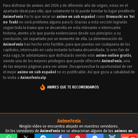
Episodio 4 - Uruwashi no Yoi no Tsuki
Para disfrutar de animes del 2026 y de diferente año de origen, estas en el
apartado ideal para ello, que solamente te lo puede brindar tu lugar predilecto
Episodio 3 - Uruwashi no Yoi no Tsuki
AnimeFenix
Por lo que mirar un
anime en sub español
como
Uruwashi no Yoi
Episodio 2 - Uruwashi no Yoi no Tsuki
no Tsuki
no será problema alguno para ti. Gracias a esta sección lograrás
seguir toda la trama que se desarrolla en esta relevante e interesante
Episodio 1 - Uruwashi no Yoi no Tsuki
historia, atento a lo que pueda evidenciarse desde sus principios a su
conclusión, sin separtarte por un momento de ella. La determinación de
AnimeFenix
han hecho esto factible, para que puedas ver cualquiera de los
capítulos, interesado en cada instante la trama desarrollada. Si eres fan de
esta saga, te adelantamos que disfrutarás viendo este
anime online gratis
,
siendo una de los mejores privilegios que puede ofrecerte
AnimeFenix
, una
de las mejores páginas para ver anime. Desaprovechar la oportunidad de ver
el mejor
anime en sub español
no es justificable. Así que goza a cabalidad de
tu visita a
Animefenix.vip
ANIMES QUE TE RECOMENDAMOS
AnimeFenix
Ningún vídeo se encuentra alojado en nuestros servidores.
En los servidores de
AnimeFenix
no se almacenan alguno de los
animes en
sub español
, para tu conocimiento y demás propósitos.
2934