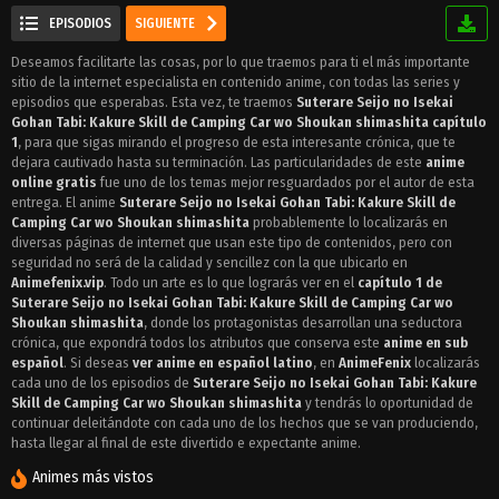
EPISODIOS
SIGUIENTE
Deseamos facilitarte las cosas, por lo que traemos para ti el más importante
sitio de la internet especialista en contenido anime, con todas las series y
episodios que esperabas. Esta vez, te traemos
Suterare Seijo no Isekai
Gohan Tabi: Kakure Skill de Camping Car wo Shoukan shimashita capítulo
1
, para que sigas mirando el progreso de esta interesante crónica, que te
dejara cautivado hasta su terminación. Las particularidades de este
anime
online gratis
fue uno de los temas mejor resguardados por el autor de esta
entrega. El anime
Suterare Seijo no Isekai Gohan Tabi: Kakure Skill de
Camping Car wo Shoukan shimashita
probablemente lo localizarás en
diversas páginas de internet que usan este tipo de contenidos, pero con
seguridad no será de la calidad y sencillez con la que ubicarlo en
Animefenix.vip
. Todo un arte es lo que lograrás ver en el
capítulo 1 de
Suterare Seijo no Isekai Gohan Tabi: Kakure Skill de Camping Car wo
Shoukan shimashita
, donde los protagonistas desarrollan una seductora
crónica, que expondrá todos los atributos que conserva este
anime en sub
español
. Si deseas
ver anime en español latino
, en
AnimeFenix
localizarás
cada uno de los episodios de
Suterare Seijo no Isekai Gohan Tabi: Kakure
Skill de Camping Car wo Shoukan shimashita
y tendrás lo oportunidad de
continuar deleitándote con cada uno de los hechos que se van produciendo,
hasta llegar al final de este divertido e expectante anime.
Animes más vistos