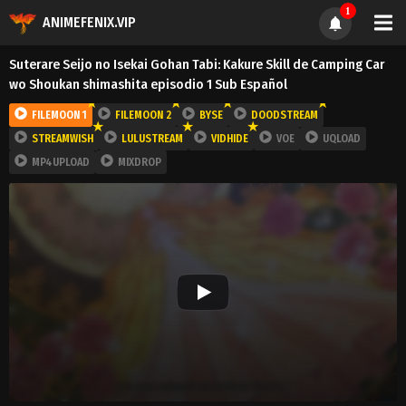
1
ANIMEFENIX.VIP
Suterare Seijo no Isekai Gohan Tabi: Kakure Skill de Camping Car
wo Shoukan shimashita episodio 1 Sub Español
FILEMOON 1
FILEMOON 2
BYSE
DOODSTREAM
STREAMWISH
LULUSTREAM
VIDHIDE
VOE
UQLOAD
MP4UPLOAD
MIXDROP