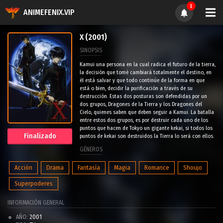
1
ANIMEFENIX.VIP
X (2001)
SINOPSIS
Kamui una persona en la cual radica el futuro de la tierra,
la decisión que tomé cambiará totalmente el destino, en
él está salvar y que todo continúe de la forma en que
está o bien, decidir la purificación a través de su
destrucción. Estas dos posturas son defendidas por un
dos grupos, Dragones de la Tierra y los Dragones del
Cielo, quienes saben que deben seguir a Kamui. La batalla
entre estos dos grupos, es por destruir cada uno de los
puntos que hacen de Tokyo un gigante kekai, si todos los
Finalizado
puntos de kekai son destruidos la Tierra lo será con ellos.
GÉNEROS
Acción
Drama
Fantasía
Magia
Romance
Shoujo
Superpoderes
INFORMACIÓN GENERAL
AÑO:
2001