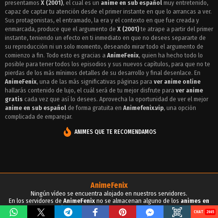
presentamos
X (2001)
, el cual es un
anime en sub español
muy entretenido,
Episodio 14 - X (2001)
capaz de captar tu atención desde el primer instante en que lo arrancas a ver.
Sus protagonistas, el entramado, la era y el contexto en que fue creada y
Episodio 13 - X (2001)
enmarcada, produce que el argumento de
X (2001)
te atrape a partir del primer
instante, teniendo un efecto en ti inmediato en que no desees separarte de
Episodio 12 - X (2001)
su reproducción ni un solo momento, deseando mirar todo el argumento de
comienzo a fin. Todo esto es gracias a
AnimeFenix
, quien ha hecho todo lo
Episodio 11 - X (2001)
posible para tener todos los episodios y sus nuevos capítulos, para que no te
pierdas de los más mínimos detalles de su desarrollo y final desenlace. En
Episodio 10 - X (2001)
AnimeFenix
, una de las más significativas páginas para
ver anime online
hallarás contenido de lujo, el cuál será de tu mejor disfrute para
ver anime
Episodio 9 - X (2001)
gratis
cada vez que así lo desees. Aprovecha la oportunidad de ver el mejor
anime en sub español
de forma gratuita en
Animefenix.vip
, una opción
Episodio 8 - X (2001)
complicada de emparejar.
Episodio 7 - X (2001)
ANIMES QUE TE RECOMENDAMOS
Episodio 6 - X (2001)
Episodio 5 - X (2001)
Episodio 4 - X (2001)
AnimeFenix
Ningún vídeo se encuentra alojado en nuestros servidores.
Episodio 3 - X (2001)
En los servidores de
AnimeFenix
no se almacenan alguno de los
animes en
sub español
, para tu conocimiento y demás propósitos.
2665
Episodio 2 - X (2001)