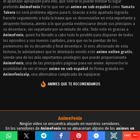
el apartado apropiado para ello, que solo te lo puede brindar tu lugar
Episodio 27 - Yamato Takeru
preferido
AnimeFenix
Por lo que ver un
anime en sub español
como
Yamato
Episodio 26 - Yamato Takeru
Takeru
no será problema alguno para ti. Gracias a este apartado lograrás
hacerle seguimiento a toda la trama que se desenvuelve en esta importante y
Episodio 25 - Yamato Takeru
atrayente historia, atento a lo que pueda evidenciarse desde sus principios a
su desenlace, sin separtarte por un minuto de ella. Todo esto es gracias a
Episodio 24 - Yamato Takeru
AnimeFenix
, quien ha llevado a cabo todo lo posible para disponer de todos
los episodios y sus nuevos capítulos, para que no te pierdas de los
Episodio 23 - Yamato Takeru
pormenores de su desarrollo y final desenlace. Si eres aficionado de esta
historia, te adelantamos que te deleitarás viendo este
anime online gratis
,
Episodio 22 - Yamato Takeru
siendo una de los más importantes privilegios que puede proporcionarte
AnimeFenix
, una de las principales páginas para ver anime. Aprovecha la
Episodio 21 - Yamato Takeru
posibilidad de ver el mejor
anime en sub español
de forma gratuita en
Animefenix.vip
, una alternativa complicada de equiparar.
Episodio 20 - Yamato Takeru
ANIMES QUE TE RECOMENDAMOS
Episodio 19 - Yamato Takeru
Episodio 18 - Yamato Takeru
Episodio 17 - Yamato Takeru
AnimeFenix
Episodio 16 - Yamato Takeru
Ningún vídeo se encuentra alojado en nuestros servidores.
En los servidores de
AnimeFenix
no se almacenan alguno de los
animes en
Episodio 15 - Yamato Takeru
sub español
, para tu conocimiento y demás propósitos.
2962