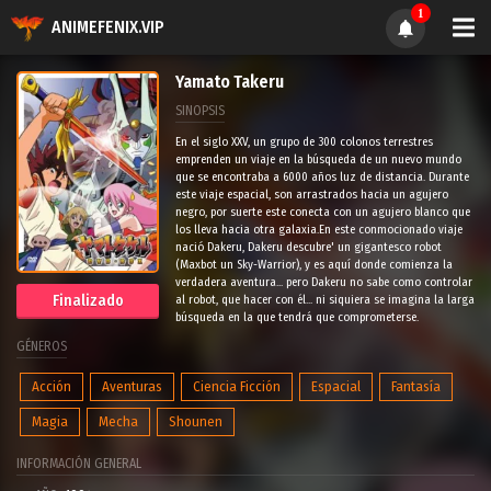
1
ANIMEFENIX.VIP
Yamato Takeru
SINOPSIS
En el siglo XXV, un grupo de 300 colonos terrestres
emprenden un viaje en la búsqueda de un nuevo mundo
que se encontraba a 6000 años luz de distancia. Durante
este viaje espacial, son arrastrados hacia un agujero
negro, por suerte este conecta con un agujero blanco que
los lleva hacia otra galaxia.En este conmocionado viaje
nació Dakeru, Dakeru descubre' un gigantesco robot
(Maxbot un Sky-Warrior), y es aquí donde comienza la
verdadera aventura... pero Dakeru no sabe como controlar
Finalizado
al robot, que hacer con él... ni siquiera se imagina la larga
búsqueda en la que tendrá que comprometerse.
GÉNEROS
Acción
Aventuras
Ciencia Ficción
Espacial
Fantasía
Magia
Mecha
Shounen
INFORMACIÓN GENERAL