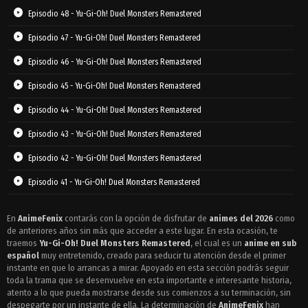
Episodio 48 - Yu-Gi-Oh! Duel Monsters Remastered
Episodio 47 - Yu-Gi-Oh! Duel Monsters Remastered
Episodio 46 - Yu-Gi-Oh! Duel Monsters Remastered
Episodio 45 - Yu-Gi-Oh! Duel Monsters Remastered
Episodio 44 - Yu-Gi-Oh! Duel Monsters Remastered
Episodio 43 - Yu-Gi-Oh! Duel Monsters Remastered
Episodio 42 - Yu-Gi-Oh! Duel Monsters Remastered
Episodio 41 - Yu-Gi-Oh! Duel Monsters Remastered
Episodio 40 - Yu-Gi-Oh! Duel Monsters Remastered
En
AnimeFenix
contarás con la opción de disfrutar de
animes del 2026
como
de anteriores años sin más que acceder a este lugar. En esta ocasión, te
Episodio 39 - Yu-Gi-Oh! Duel Monsters Remastered
traemos
Yu-Gi-Oh! Duel Monsters Remastered
, el cual es un
anime en sub
Episodio 38 - Yu-Gi-Oh! Duel Monsters Remastered
español
muy entretenido, creado para seducir tu atención desde el primer
instante en que lo arrancas a mirar. Apoyado en esta sección podrás seguir
Episodio 37 - Yu-Gi-Oh! Duel Monsters Remastered
toda la trama que se desenvuelve en esta importante e interesante historia,
atento a lo que pueda mostrarse desde sus comienzos a su terminación, sin
Episodio 36 - Yu-Gi-Oh! Duel Monsters Remastered
despegarte por un instante de ella. La determinación de
AnimeFenix
han