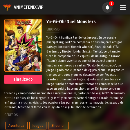
1
ANIMEFENIX.VIP
Yu-Gi-Oh! Duel Monsters
SINOPSIS
Yu-Gi-Oh (Significa Rey de los Juegos), Su personaje
principal Yugi M?t? en compañía de sus mejores amigos
Katsuya Jonouchi (Joseph Wheeler), Anzu Mazaki (Téa
Gardner), y Hiroto Honda (Tristán Taylor), pero también
tiene la compañía de un espíritu de un Antiguo Faraón
"Atem"; tienen aventuras que están estrechamente
ligadas a un juego de cartas "Duelo de Monstruos", un
juego ligado con el pasado de egipto el cual se jugaba en
tiempos antiguos y que es descubierto por Pegasus J.
Finalizado
Crawford (maximilian Pegasus), este es el creador de el
Juego "Duelo de Monstruos" tomando como base lo que
paso en egipto hace mucho tiempo. Del juego se crean
torneos y campeonatos nacionales e internacionales, participando Yugi M?t? obteniendo
el titulo de "Rey de los Juegos". Yugi M?t? y su contraparte el Antiguo Faraón "Atem" se
enfrentan a muchas vicisitudes ocasionadas por enemigos en su mayoia del pasado de
el faraon, teniendo el faron con la ayuda de Yugi la labor de detenerlos.
GÉNEROS
Aventuras
Juegos
Shounen