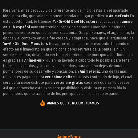
Episodio 216 - Yu-Gi-Oh! Duel Monsters
Para ver animes del 2026 y de diferente año de inicio, estas en el apartado
ideal para ello, que solo te lo puede brindar tu lugar predilecto
Episodio 215 - Yu-Gi-Oh! Duel Monsters
AnimeFenix
En
esta oportunidad, te traemos
Yu-Gi-Oh! Duel Monsters
, el cual es un
anime
Episodio 214 - Yu-Gi-Oh! Duel Monsters
en sub español
muy entretenido, capaz de captar tu atención a partir del
primer momento en que lo comienzas a mirar. Sus personajes, el argumento, la
Episodio 213 - Yu-Gi-Oh! Duel Monsters
época y el contexto en que fue creada y adaptada, hace que el argumento de
Yu-Gi-Oh! Duel Monsters
te capture desde el primer momento, teniendo un
Episodio 212 - Yu-Gi-Oh! Duel Monsters
efecto en ti inmediato en que no consideres retirarte de la pantalla ni un
simple momento, deseando ver todo el contenido de principio a fin. Todo esto
Episodio 211 - Yu-Gi-Oh! Duel Monsters
es gracias a
AnimeFenix
, quien ha llevado a cabo todo lo posible para tener
todos los capítulos, y sus nuevos episodios, para que no dejes de mirar los
Episodio 210 - Yu-Gi-Oh! Duel Monsters
pormenores de su desarrollo y conclusión. En
AnimeFenix
, una de las más
relevantes páginas para
ver anime online
hallarás contenido de lujo, el cuál
Episodio 209 - Yu-Gi-Oh! Duel Monsters
será de tu mejor disfrute para
ver anime gratis
cada vez que así lo desees.
Así que aprovecha esta excelente posibilidad, y disfruta en primera fila lo
Episodio 208 - Yu-Gi-Oh! Duel Monsters
pormenores que te trae uno de los principales anime en sub español.
Episodio 207 - Yu-Gi-Oh! Duel Monsters
ANIMES QUE TE RECOMENDAMOS
Episodio 206 - Yu-Gi-Oh! Duel Monsters
Episodio 205 - Yu-Gi-Oh! Duel Monsters
Episodio 204 - Yu-Gi-Oh! Duel Monsters
AnimeFenix