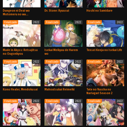
Dungeon ni Deai wo
Dr. Stone: Ryuusui
Hoshi no Samidare
Motomeru no wa
Machigatteiru Darou ka IV
Finalizado
2022
Finalizado
2022
Finalizado
2022
TV
Especial
TV
Made in Abyss: Retsujitsu
Isekai Meikyuu de Harem
Tensei Kenja no Isekai Life
no Ougonkyou
wo
Finalizado
2022
Finalizado
2022
Finalizado
2022
TV
TV
TV
Kono Healer, Mendokusai
Mahoutsukai Reimeiki
Tate no Yuusha no
Nariagari Season 2
Finalizado
2022
Finalizado
2022
Finalizado
2022
TV
TV
TV