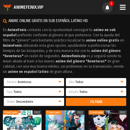
1
ANIMEFENIX.VIP
ANIME ONLINE GRATIS EN SUB ESPAÑOL LATINO HD
En
AnimeFenix
contarás con la oportunidad conseguir tu
anime en sub
español
preferido conforme al género al que pertenece. Con la ayuda del
filtro de "género" será bastante práctico localizar tu
anime online gratis
en
AnimeFenix
utilizando esta gran opción, ayudándote a perfeccionar los
tiempos de las búsquedas, y de esta manera dar con tu
anime del género
"Aventuras"
en razón de segundos.
Animefenix.vip
es y seguirá siendo tu
mejor aliado al traer a tus manos
anime del género "Aventuras"
de gran
calidad, con una muy buena nitidez, sin problemas en su transmisión, siendo
un
anime en español latino
de gran altura.
Género:
Aventuras
Año:
Todos
Tipo:
Todos
Estado:
Todos
Orden:
Descendente
FILTRAR
Finalizado
2022
Finalizado
2022
Finalizado
2022