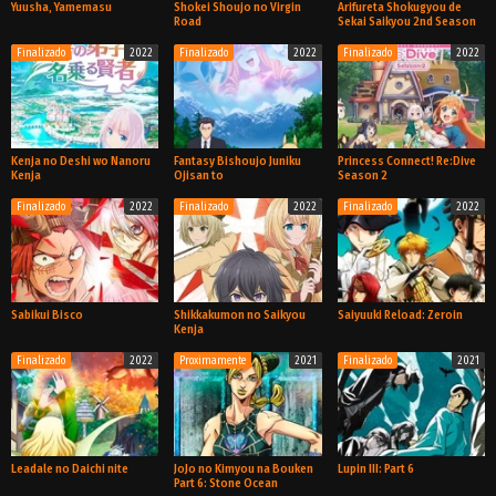
Yuusha, Yamemasu
Shokei Shoujo no Virgin
Arifureta Shokugyou de
Road
Sekai Saikyou 2nd Season
Finalizado
2022
Finalizado
2022
Finalizado
2022
TV
TV
TV
Kenja no Deshi wo Nanoru
Fantasy Bishoujo Juniku
Princess Connect! Re:Dive
Kenja
Ojisan to
Season 2
Finalizado
2022
Finalizado
2022
Finalizado
2022
TV
TV
TV
Sabikui Bisco
Shikkakumon no Saikyou
Saiyuuki Reload: Zeroin
Kenja
Finalizado
2022
Proximamente
2021
Finalizado
2021
TV
TV
TV
Leadale no Daichi nite
JoJo no Kimyou na Bouken
Lupin III: Part 6
Part 6: Stone Ocean