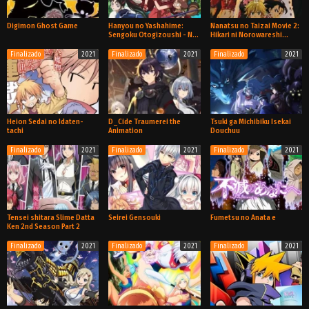
Digimon Ghost Game
Hanyou no Yashahime:
Nanatsu no Taizai Movie 2:
Sengoku Otogizoushi - Ni
Hikari ni Norowareshi
no Shou
Mono-tachi
Finalizado
2021
Finalizado
2021
Finalizado
2021
TV
TV
Película
Heion Sedai no Idaten-
D_Cide Traumerei the
Tsuki ga Michibiku Isekai
tachi
Animation
Douchuu
Finalizado
2021
Finalizado
2021
Finalizado
2021
TV
TV
TV
Tensei shitara Slime Datta
Seirei Gensouki
Fumetsu no Anata e
Ken 2nd Season Part 2
Finalizado
2021
Finalizado
2021
Finalizado
2021
TV
TV
TV