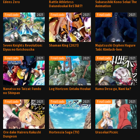
Edens Zero
Battle Athletess
Subarashiki Kono Sekai The
Daiundoukai ReSTART!
Animation
Finalizado
2021
Finalizado
2021
Finalizado
2021
TV
TV
TV
Seven Knights Revolution:
Shaman King (2021)
Majutsushi Orphen Hagure
Eiyuu no Keishousha
Tabi: Kimluck-hen
Finalizado
2021
Finalizado
2021
Finalizado
2021
TV
TV
TV
Nanatsu no Taizai: Fundo
Log Horizon: Entaku Houkai
Kumo Desu ga, Nani ka?
no Shinpan
Finalizado
2021
Finalizado
2021
Finalizado
2021
TV
TV
TV
Ore dake Haireru Kakushi
Hortensia Saga (TV)
Urasekai Picnic
Dungeon