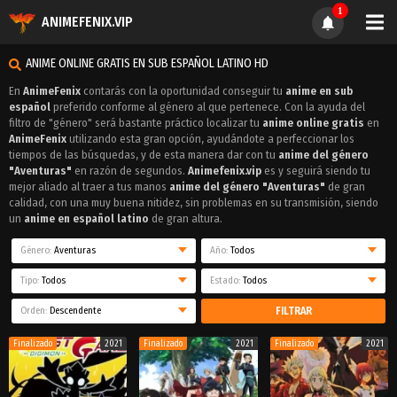
1
ANIMEFENIX.VIP
ANIME ONLINE GRATIS EN SUB ESPAÑOL LATINO HD
En
AnimeFenix
contarás con la oportunidad conseguir tu
anime en sub
español
preferido conforme al género al que pertenece. Con la ayuda del
filtro de "género" será bastante práctico localizar tu
anime online gratis
en
AnimeFenix
utilizando esta gran opción, ayudándote a perfeccionar los
tiempos de las búsquedas, y de esta manera dar con tu
anime del género
"Aventuras"
en razón de segundos.
Animefenix.vip
es y seguirá siendo tu
mejor aliado al traer a tus manos
anime del género "Aventuras"
de gran
calidad, con una muy buena nitidez, sin problemas en su transmisión, siendo
un
anime en español latino
de gran altura.
Género:
Aventuras
Año:
Todos
Tipo:
Todos
Estado:
Todos
Orden:
Descendente
FILTRAR
Finalizado
2021
Finalizado
2021
Finalizado
2021