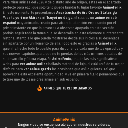
Para mirar animes del 2026 y de distinto año de origen, estas en el apartado
perfecto para ello, que solo te lo puede brindar tu lugar favorito
Episodio 3 - Ansatsusha de Aru Ore no Status ga Yuusha yori mo Akiraka ni Tsuyoi no da ga
AnimeFenix
En este momento, te presentamos
Ansatsusha de Aru Ore no Status ga
Episodio 2 - Ansatsusha de Aru Ore no Status ga Yuusha yori mo Akiraka ni Tsuyoi no da ga
Yuusha yori mo Akiraka ni Tsuyoi no da ga
, el cual es un
anime en sub
español
muy animado, creado para atraer tu atención empezando por el
Episodio 1 - Ansatsusha de Aru Ore no Status ga Yuusha yori mo Akiraka ni Tsuyoi no da ga
primer instante en que lo arrancas a observar. Apoyado en esta sección
podrás seguir toda la trama que se desarrolla en esta relevante e interesante
historia, atento a lo que pueda mostrarse desde sus inicios a su desenlace,
sin apartarte por un momento de ella. Todo esto es gracias a
AnimeFenix
,
quien ha hecho todo lo posible para disponer de cada uno de los episodios y
sus nuevos capítulos, para que no te pierdas de los más mínimos detalles de
su desarrollo y última etapa. En
AnimeFenix
, una de las más significativas
webs para
ver anime online
hallarás material de lujo, el cuál será de tu mejor
disfrute para
ver anime gratis
las ocasiones que así lo quieras. Así que
aprovecha esta excelente oportunidad, y ve en primera fila lo pormenores que
te trae uno de los mejores anime en sub español.
ANIMES QUE TE RECOMENDAMOS
AnimeFenix
Ningún vídeo se encuentra alojado en nuestros servidores.