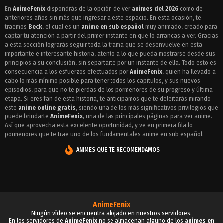
Episodio 18 - Beck
En
AnimeFenix
dispondrás de la opción de ver
animes del 2026
como de
anteriores años sin más que ingresar a este espacio. En esta ocasión, te
Episodio 17 - Beck
traemos
Beck
, el cual es un
anime en sub español
muy animado, creado para
Episodio 16 - Beck
captar tu atención a partir del primer instante en que lo arrancas a ver. Gracias
a esta sección lograrás seguir toda la trama que se desenvuelve en esta
Episodio 15 - Beck
importante e interesante historia, atento a lo que pueda mostrarse desde sus
principios a su conclusión, sin separtarte por un instante de ella. Todo esto es
Episodio 14 - Beck
consecuencia a los esfuerzos efectuados por
AnimeFenix
, quien ha llevado a
cabo lo más mínimo posible para tener todos los capítulos, y sus nuevos
Episodio 13 - Beck
episodios, para que no te pierdas de los pormenores de su progreso y última
etapa. Si eres fan de esta historia, te anticipamos que te deleitarás mirando
Episodio 12 - Beck
este
anime online gratis
, siendo una de los más significativos privilegios que
puede brindarte
AnimeFenix
, una de las principales páginas para ver anime.
Episodio 11 - Beck
Así que aprovecha esta excelente oportunidad, y ve en primera fila lo
pormenores que te trae uno de los fundamentales anime en sub español.
Episodio 10 - Beck
ANIMES QUE TE RECOMENDAMOS
Episodio 9 - Beck
Episodio 8 - Beck
Episodio 7 - Beck
AnimeFenix
Episodio 6 - Beck
Ningún vídeo se encuentra alojado en nuestros servidores.
En los servidores de
AnimeFenix
no se almacenan alguno de los
animes en