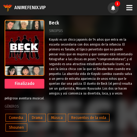
1
ANIMEFENIX.VIP
Beck
SINOPSIS
Koyuki es un chico japonés de 14 años que entra en la
escuela secundaria con dos amigos de la infancia. El
primero es Tanabe, el típico pervertido que no puede
pensar más que en mujeres y que siempre está intentando
fotografiar a las chicas en poses "comprometedoras", y el
segundo es una atractiva estudiante llamada Izumi, era
casi la única chica con la que se llevaba bien cuando era
pequeño. La aburrida vida de Koyuki cambia cuando salva
a un perro de extraña apariencia de unos niños que le
Finalizado
querían dar una paliza. El dueño de Beck (el perro) resulta
ser un guitarrista, Minami Ryuusuke. Los dos se hacen
amigos y así comienza su divertida, loca, y a veces
peligrosa aventura musical.
GÉNEROS
Comedia
Drama
Música
Recuentos de la vida
Shounen