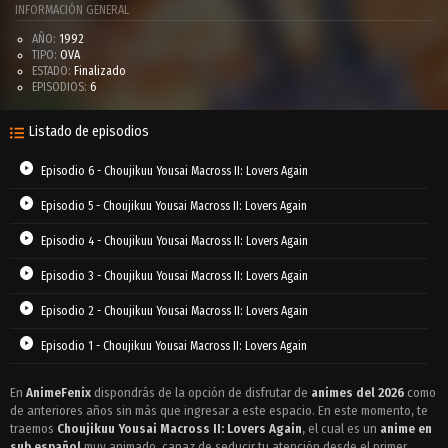
INFORMACIÓN GENERAL
AÑO:
1992
TIPO:
OVA
ESTADO:
Finalizado
EPISODIOS:
6
Listado de episodios
Episodio 6 - Choujikuu Yousai Macross II: Lovers Again
Episodio 5 - Choujikuu Yousai Macross II: Lovers Again
Episodio 4 - Choujikuu Yousai Macross II: Lovers Again
Episodio 3 - Choujikuu Yousai Macross II: Lovers Again
Episodio 2 - Choujikuu Yousai Macross II: Lovers Again
Episodio 1 - Choujikuu Yousai Macross II: Lovers Again
En
AnimeFenix
dispondrás de la opción de disfrutar de
animes del 2026
como
de anteriores años sin más que ingresar a este espacio. En este momento, te
traemos
Choujikuu Yousai Macross II: Lovers Again
, el cual es un
anime en
sub español
muy animado, capaz de seducir tu atención desde el primer