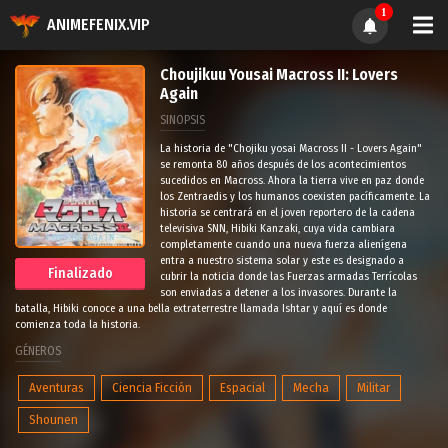
1
ANIMEFENIX.VIP
Choujikuu Yousai Macross II: Lovers
Again
SINOPSIS
La historia de "Chojiku yosai Macross II - Lovers Again"
se remonta 80 años después de los acontecimientos
sucedidos en Macross. Ahora la tierra vive en paz donde
los Zentraedis y los humanos coexisten pacíficamente. La
historia se centrará en el joven reportero de la cadena
televisiva SNN, Hibiki Kanzaki, cuya vida cambiara
completamente cuando una nueva fuerza alienígena
entra a nuestro sistema solar y este es designado a
Finalizado
cubrir la noticia donde las Fuerzas armadas Terrícolas
son enviadas a detener a los invasores. Durante la
batalla, Hibiki conoce a una bella extraterrestre llamada Ishtar y aquí es donde
comienza toda la historia.
GÉNEROS
Aventuras
Ciencia Ficción
Espacial
Mecha
Militar
Shounen