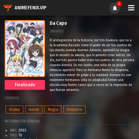
1
ANIMEFENIX.VIP
Da Capo
SINOPSIS
El protagonista de la historia, Jun'Ichi Asakura, que va a
la Academia Kazami, tiene el poder de ver los sueños de
los demás cuando duerme. Además, aprendió la magia
que le enseñó su abuela, que le permite crear dulces. Un
día, Jun'Ichi parece haber visto los sueños de otra persona
cuando dormía. En ese sueño, una niña de su propia
infancia apareció. Pero su hermana Nemu lo despierta,
haciéndolo volver de golpe a la realidad. Aunque no son
realmente hermanos (ella es adoptada) tienen una
Finalizado
vínculo muy fuerte, tanto que a veces da la impresión de
que fueran amantes.
GÉNEROS
Drama
Harem
Magia
Romance
INFORMACIÓN GENERAL
AÑO:
2003
TIPO:
TV