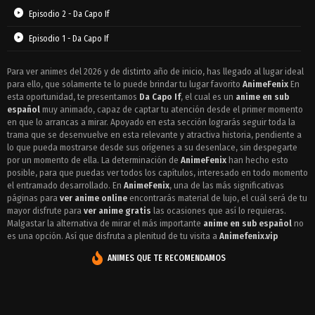
Episodio 2 - Da Capo If
Episodio 1 - Da Capo If
Para ver animes del 2026 y de distinto año de inicio, has llegado al lugar ideal
para ello, que solamente te lo puede brindar tu lugar favorito
AnimeFenix
En
esta oportunidad, te presentamos
Da Capo If
, el cual es un
anime en sub
español
muy animado, capaz de captar tu atención desde el primer momento
en que lo arrancas a mirar. Apoyado en esta sección lograrás seguir toda la
trama que se desenvuelve en esta relevante y atractiva historia, pendiente a
lo que pueda mostrarse desde sus orígenes a su desenlace, sin despegarte
por un momento de ella. La determinación de
AnimeFenix
han hecho esto
posible, para que puedas ver todos los capítulos, interesado en todo momento
el entramado desarrollado. En
AnimeFenix
, una de las más significativas
páginas para
ver anime online
encontrarás material de lujo, el cuál será de tu
mayor disfrute para
ver anime gratis
las ocasiones que así lo requieras.
Malgastar la alternativa de mirar el más importante
anime en sub español
no
es una opción. Así que disfruta a plenitud de tu visita a
Animefenix.vip
ANIMES QUE TE RECOMENDAMOS