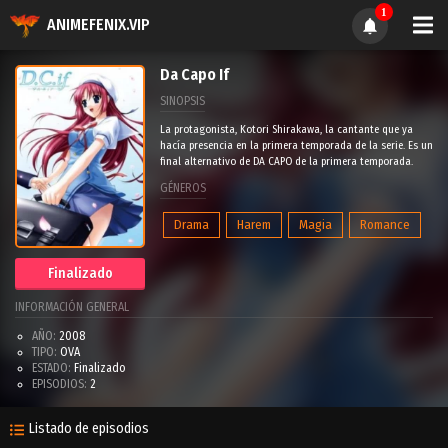
1
ANIMEFENIX.VIP
Da Capo If
SINOPSIS
La protagonista, Kotori Shirakawa, la cantante que ya
hacía presencia en la primera temporada de la serie. Es un
final alternativo de DA CAPO de la primera temporada.
GÉNEROS
Drama
Harem
Magia
Romance
Finalizado
INFORMACIÓN GENERAL
AÑO:
2008
TIPO:
OVA
ESTADO:
Finalizado
EPISODIOS:
2
Listado de episodios