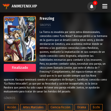
1
ANIMEFENIX.VIP
Freezing
SINOPSIS
La Tierra es invadida por seres extra-dimensionales,
conocidos como ?Los Nova?. Kazuya perdió a su hermana
en la guerra que se desató contra estos seres, y decide
enrolarse en Genetics, una academia militar donde se
entrena a las guerreras conocidas como Pandoras,
quienes, mediante la implantación en sus cuerpos de un
tejido conocido como Stigmata, adquieren las
habilidades necesarias para combatir a los invasores.
Pero, no pueden combatir solas, necesitan una pareja, un
Finalizado
chico joven llamado Limiter, que evite el efecto de ?
Freezing? (Congelamiento, del espacio-tiempo en este
caso) que es lo que sucede siempre que los Nova
aparecen. Kazuya terminará siendo el compañero de Bridget L. Satellizer, conocida como
?La Reina Intocable?, ya que por su ferocidad y carácter insoportable, es la única
Pandora que jamás ha sido capaz de tener una pareja estable. Juntos, se ayudarán
mutuamente para tratar de sanar las heridas del pasado.
GÉNEROS
Acción
Artes Marciales
Ciencia Ficción
Drama
Ecchi