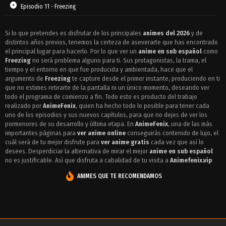
Episodio 11 - Freezing
Episodio 10 - Freezing
Si lo que pretendes es disfrutar de los principales
animes del 2026
y de
distintos años previos, tenemos la certeza de aseverarte que has encontrado
Episodio 9 - Freezing
el principal lugar para hacerlo. Por lo que ver un
anime en sub español
como
Episodio 8 - Freezing
Freezing
no será problema alguno para ti. Sus protagonistas, la trama, el
tiempo y el entorno en que fue producida y ambientada, hace que el
Episodio 7 - Freezing
argumento de
Freezing
te capture desde el primer instante, produciendo en ti
que no estimes retirarte de la pantalla ni un único momento, deseando ver
Episodio 6 - Freezing
todo el programa de comienzo a fin. Todo esto es producto del trabajo
realizado por
AnimeFenix
, quien ha hecho todo lo posible para tener cada
Episodio 5 - Freezing
uno de los episodios y sus nuevos capítulos, para que no dejes de ver los
pormenores de su desarrollo y última etapa. En
AnimeFenix
, una de las más
Episodio 4 - Freezing
importantes páginas para
ver anime online
conseguirás contenido de lujo, el
cuál será de tu mejor disfrute para
ver anime gratis
cada vez que así lo
Episodio 3 - Freezing
desees. Desperdiciar la alternativa de mirar el mejor
anime en sub español
no es justificable. Así que disfruta a cabalidad de tu visita a
Animefenix.vip
Episodio 2 - Freezing
ANIMES QUE TE RECOMENDAMOS
Episodio 1 - Freezing