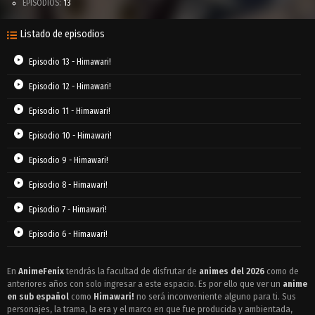
EPISODIOS:
13
Listado de episodios
Episodio 13 - Himawari!
Episodio 12 - Himawari!
Episodio 11 - Himawari!
Episodio 10 - Himawari!
Episodio 9 - Himawari!
Episodio 8 - Himawari!
Episodio 7 - Himawari!
Episodio 6 - Himawari!
Episodio 5 - Himawari!
En
AnimeFenix
tendrás la facultad de disfrutar de
animes del 2026
como de
anteriores años con solo ingresar a este espacio. Es por ello que ver un
Episodio 4 - Himawari!
anime
en sub español
como
Himawari!
no será inconveniente alguno para ti. Sus
Episodio 3 - Himawari!
personajes, la trama, la era y el marco en que fue producida y ambientada,