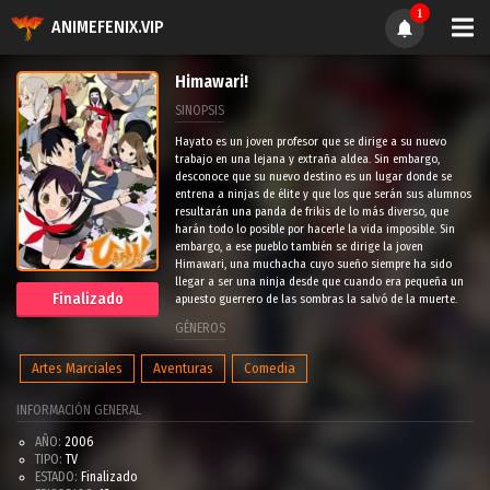
1
ANIMEFENIX.VIP
Himawari!
SINOPSIS
Hayato es un joven profesor que se dirige a su nuevo
trabajo en una lejana y extraña aldea. Sin embargo,
desconoce que su nuevo destino es un lugar donde se
entrena a ninjas de élite y que los que serán sus alumnos
resultarán una panda de frikis de lo más diverso, que
harán todo lo posible por hacerle la vida imposible. Sin
embargo, a ese pueblo también se dirige la joven
Himawari, una muchacha cuyo sueño siempre ha sido
llegar a ser una ninja desde que cuando era pequeña un
Finalizado
apuesto guerrero de las sombras la salvó de la muerte.
GÉNEROS
Artes Marciales
Aventuras
Comedia
INFORMACIÓN GENERAL
AÑO:
2006
TIPO:
TV
ESTADO:
Finalizado