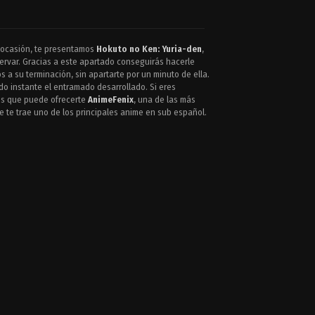
 ocasión, te presentamos
Hokuto no Ken: Yuria-den
,
ervar. Gracias a este apartado conseguirás hacerle
 a su terminación, sin apartarte por un minuto de ella.
do instante el entramado desarrollado. Si eres
ios que puede ofrecerte
AnimeFenix
, una de las más
e te trae uno de los principales anime en sub español.