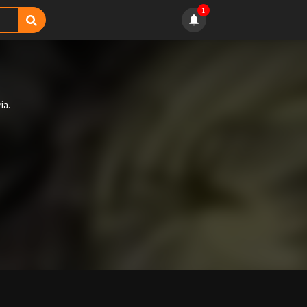
1
ia.