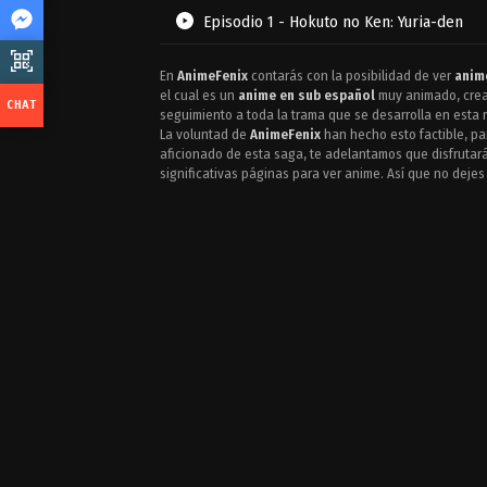
Episodio 1 - Hokuto no Ken: Yuria-den
En
AnimeFenix
contarás con la posibilidad de ver
anim
el cual es un
anime en sub español
muy animado, cread
seguimiento a toda la trama que se desarrolla en esta r
La voluntad de
AnimeFenix
han hecho esto factible, par
aficionado de esta saga, te adelantamos que disfrutar
significativas páginas para ver anime. Así que no dejes