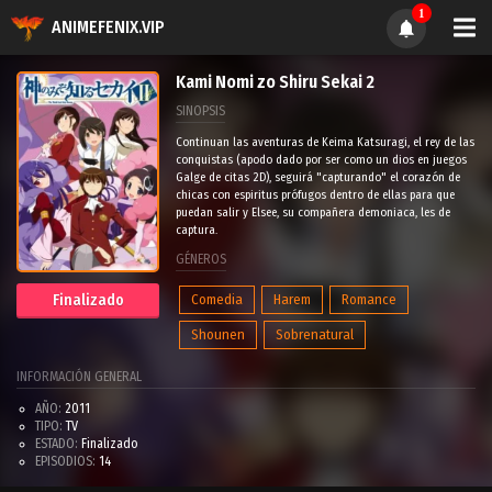
1
ANIMEFENIX.VIP
Kami Nomi zo Shiru Sekai 2
SINOPSIS
Continuan las aventuras de Keima Katsuragi, el rey de las
conquistas (apodo dado por ser como un dios en juegos
Galge de citas 2D), seguirá "capturando" el corazón de
chicas con espiritus prófugos dentro de ellas para que
puedan salir y Elsee, su compañera demoniaca, les de
captura.
GÉNEROS
Comedia
Harem
Romance
Finalizado
Shounen
Sobrenatural
INFORMACIÓN GENERAL
AÑO:
2011
TIPO:
TV
ESTADO:
Finalizado
EPISODIOS:
14