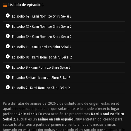
Listado de episodios
Episodio 14 - Kami Nomi zo Shiru Sekai 2
Episodio 13 - Kami Nomi zo Shiru Sekai 2
Episodio 12 - Kami Nomi zo Shiru Sekai 2
Episodio 11 - Kami Nomi zo Shiru Sekai 2
Episodio 10 - Kami Nomi zo Shiru Sekai 2
Episodio 9 - Kami Nomi zo Shiru Sekai 2
Episodio 8 - Kami Nomi zo Shiru Sekai 2
Episodio 7 - Kami Nomi zo Shiru Sekai 2
Episodio 6 - Kami Nomi zo Shiru Sekai 2
Para disfrutar de animes del 2026 y de distinto año de origen, estas en el
apartado adecuado para ello, que solamente te lo puede ofrecer tu lugar
Episodio 5 - Kami Nomi zo Shiru Sekai 2
preferido
AnimeFenix
En esta ocasión, te presentamos
Kami Nomi zo Shiru
Episodio 4 - Kami Nomi zo Shiru Sekai 2
Sekai 2
, el cual es un
anime en sub español
muy entretenido, creado para
captar tu atención a partir del primer momento en que lo inicias a mirar.
Episodio 3 - Kami Nomi zo Shiru Sekai 2
Apoyado en esta sección podrás seguir todo el entramado que se desarrolla