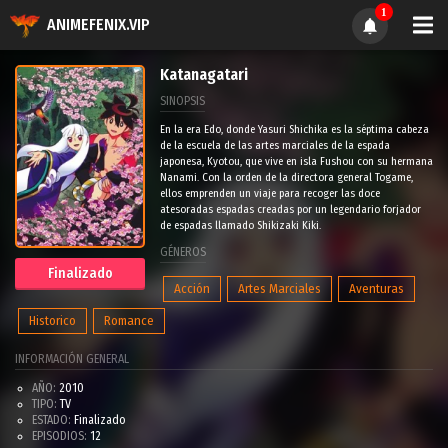
1
ANIMEFENIX.VIP
Katanagatari
SINOPSIS
En la era Edo, donde Yasuri Shichika es la séptima cabeza
de la escuela de las artes marciales de la espada
japonesa, Kyotou, que vive en isla Fushou con su hermana
Nanami. Con la orden de la directora general Togame,
ellos emprenden un viaje para recoger las doce
atesoradas espadas creadas por un legendario forjador
de espadas llamado Shikizaki Kiki.
GÉNEROS
Finalizado
Acción
Artes Marciales
Aventuras
Historico
Romance
INFORMACIÓN GENERAL
AÑO:
2010
TIPO:
TV
ESTADO:
Finalizado
EPISODIOS:
12