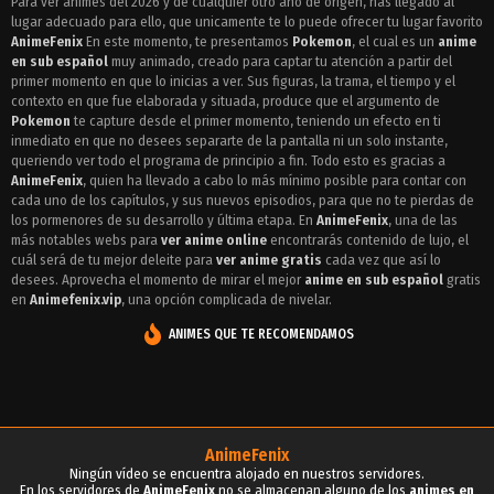
Para ver animes del 2026 y de cualquier otro año de origen, has llegado al
lugar adecuado para ello, que unicamente te lo puede ofrecer tu lugar favorito
Episodio 258 - Pokemon
AnimeFenix
En este momento, te presentamos
Pokemon
, el cual es un
anime
Episodio 257 - Pokemon
en sub español
muy animado, creado para captar tu atención a partir del
primer momento en que lo inicias a ver. Sus figuras, la trama, el tiempo y el
Episodio 256 - Pokemon
contexto en que fue elaborada y situada, produce que el argumento de
Pokemon
te capture desde el primer momento, teniendo un efecto en ti
Episodio 255 - Pokemon
inmediato en que no desees separarte de la pantalla ni un solo instante,
queriendo ver todo el programa de principio a fin. Todo esto es gracias a
Episodio 254 - Pokemon
AnimeFenix
, quien ha llevado a cabo lo más mínimo posible para contar con
cada uno de los capítulos, y sus nuevos episodios, para que no te pierdas de
Episodio 253 - Pokemon
los pormenores de su desarrollo y última etapa. En
AnimeFenix
, una de las
más notables webs para
ver anime online
encontrarás contenido de lujo, el
Episodio 252 - Pokemon
cuál será de tu mejor deleite para
ver anime gratis
cada vez que así lo
desees. Aprovecha el momento de mirar el mejor
anime en sub español
gratis
Episodio 251 - Pokemon
en
Animefenix.vip
, una opción complicada de nivelar.
Episodio 250 - Pokemon
ANIMES QUE TE RECOMENDAMOS
Episodio 249 - Pokemon
Episodio 248 - Pokemon
Episodio 247 - Pokemon
AnimeFenix
Ningún vídeo se encuentra alojado en nuestros servidores.
Episodio 246 - Pokemon
En los servidores de
AnimeFenix
no se almacenan alguno de los
animes en