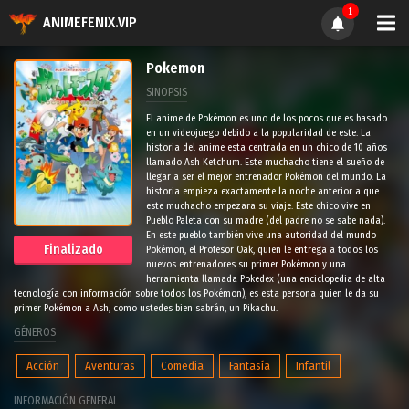
1
ANIMEFENIX.VIP
Pokemon
SINOPSIS
El anime de Pokémon es uno de los pocos que es basado
en un videojuego debido a la popularidad de este. La
historia del anime esta centrada en un chico de 10 años
llamado Ash Ketchum. Este muchacho tiene el sueño de
llegar a ser el mejor entrenador Pokémon del mundo. La
historia empieza exactamente la noche anterior a que
este muchacho empezara su viaje. Este chico vive en
Pueblo Paleta con su madre (del padre no se sabe nada).
En este pueblo también vive una autoridad del mundo
Finalizado
Pokémon, el Profesor Oak, quien le entrega a todos los
nuevos entrenadores su primer Pokémon y una
herramienta llamada Pokedex (una enciclopedia de alta
tecnología con información sobre todos los Pokémon), es esta persona quien le da su
primer Pokémon a Ash, como ustedes bien sabrán, un Pikachu.
GÉNEROS
Acción
Aventuras
Comedia
Fantasía
Infantil
INFORMACIÓN GENERAL