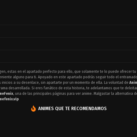
gen, estas en el apartado perfecto para ello, que solamente te lo puede ofrecer tu
niente alguno para ti. Apoyado en este apartado podrás seguir todo el entramad
 inicios a su desenlace, sin apartarte por un momento de ella. La voluntad de
Ani
ama desarrollada. Si eres fanático de esta historia, te adelantamos que te deleit
meFenix
, una de las principales páginas para ver anime. Malgastar la alternativa d
mefenix.vip
ANIMES QUE TE RECOMENDAMOS