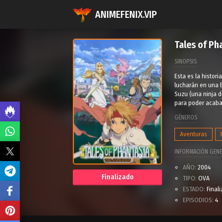
ANIMEFENIX.VIP
Tales of Ph
SINOPSIS
Esta es la histor
lucharán en una b
Suzu (una ninja 
para poder acabar
GÉNEROS
Aventuras
INFORMACIÓN GENE
AÑO:
2004
Finalizado
TIPO:
OVA
ESTADO:
Final
EPISODIOS:
4