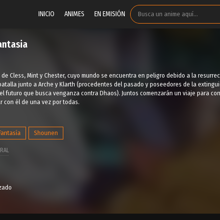
INICIO
ANIMES
EN EMISIÓN
antasia
ia de Cless, Mint y Chester, cuyo mundo se encuentra en peligro debido a la resurre
atalla junto a Arche y Klarth (procedentes del pasado y poseedores de la extinguid
del futuro que busca venganza contra Dhaos). Juntos comenzarán un viaje para con
 con él de una vez por todas.
Fantasía
Shounen
RAL
izado