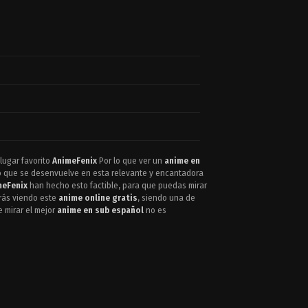
 lugar favorito
AnimeFenix
Por lo que ver un
anime en
o que se desenvuelve en esta relevante y encantadora
meFenix
han hecho esto factible, para que puedas mirar
arás viendo este
anime online gratis
, siendo una de
e mirar el mejor
anime en sub español
no es