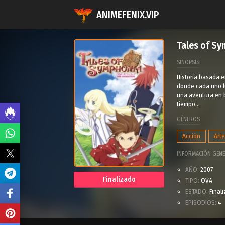
ANIMEFENIX.VIP
Tales of Sy
SINOPSIS
Historia basada e
donde cada uno lu
una aventura en 
tiempo...
GÉNEROS
Acción
Art
INFORMACIÓN GENE
AÑO:
2007
Finalizado
TIPO:
OVA
ESTADO:
Final
EPISODIOS:
4