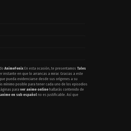
ido
AnimeFenix
En esta ocasión, te presentamos
Tales
instante en que lo arrancas a mirar. Gracias a este
o que pueda evidenciarse desde sus orígenes a su
más mínimo posible para tener cada uno de los episodios
 páginas para
ver anime online
hallarás contenido de
anime en sub español
no es justificable. Así que