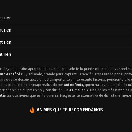
nt Hen
nt Hen
nt Hen
nt Hen
s llegado al sitio apropiado para ello, que solo te lo puede ofrecer tu lugar prefer
sub español
muy animado, creado para captar tu atención empezando por el primer 
ama que se desenvuelve en esta importante e interesante historia, pendiente a l
to es producto del trabajo realizado por
AnimeFenix
, quien ha llevado a cabo lo 
 pormenores de su progreso y conclusión. En
AnimeFenix
, una de las más notables
atis
las ocasiones que así lo quieras. Malgastar la alternativa de disfrutar el mejor
ANIMES QUE TE RECOMENDAMOS