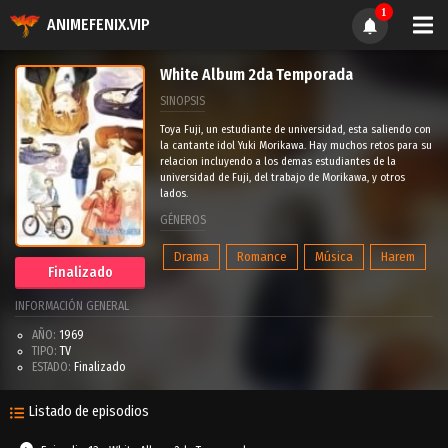
1
ANIMEFENIX.VIP
White Album 2da Temporada
SINOPSIS
Toya Fuji, un estudiante de universidad, esta saliendo con
la cantante idol Yuki Morikawa. Hay muchos retos para su
relacion incluyendo a los demas estudiantes de la
universidad de Fuji, del trabajo de Morikawa, y otros
lados.
GÉNEROS
Drama
Romance
Música
Harem
Finalizado
INFORMACIÓN GENERAL
AÑO:
1969
TIPO:
TV
ESTADO:
Finalizado
Listado de episodios