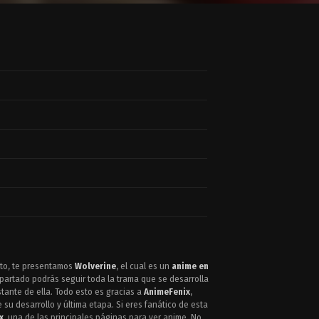
nto, te presentamos
Wolverine
, el cual es un
anime en
artado podrás seguir toda la trama que se desarrolla
stante de ella. Todo esto es gracias a
AnimeFenix
,
su desarrollo y última etapa. Si eres fanático de esta
x
, una de las principales páginas para ver anime. No