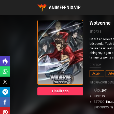
ANIMEFENIX.VIP
Wolverine
SINOPSIS
Un día en Nueva 
búsqueda. Yashida
causa de un matri
Shingen, Logan e
la muerte por la 
GÉNEROS
Acción
Art
INFORMACIÓN GENE
AÑO:
2011
Finalizado
TIPO:
TV
ESTADO:
Final
EPISODIOS:
12