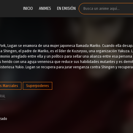
INICIO
ANIMES
EN EMISIÓN
York, Logan se enamora de una mujer japonesa llamada Mariko. Cuando ella desap
 Shingen, el padre de Mariko, es el líder de Kuzuryuu, una organización Yakuza. 
monio arreglado entre ella y un político para sellar una alianza entre esa person
s herido con una aguja venenosa que reduce sus habilidades mutantes y es derrot
misteriosa Yukio. Logan se recupera para jurar venganza contra Shingen y recupera
es Marciales
Superpoderes
RAL
izado