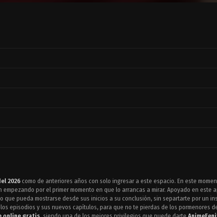
el 2026
como de anteriores años con solo ingresar a este espacio. En este mome
 empezando por el primer momento en que lo arrancas a mirar. Apoyado en este ap
lo que pueda mostrarse desde sus inicios a su conclusión, sin separtarte por un in
los episodios y sus nuevos capítulos, para que no te pierdas de los pormenores de 
 online gratis
, siendo una de los mejores privilegios que puede darte
AnimeFeni