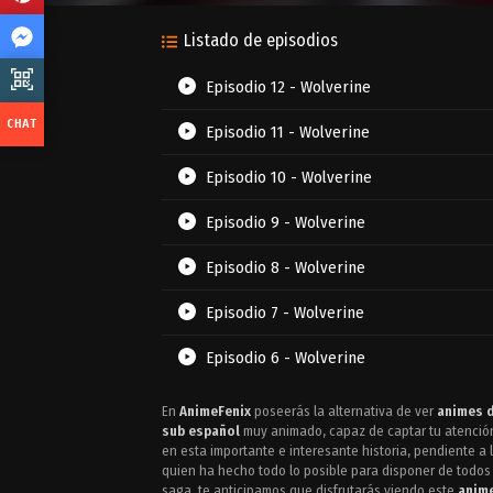
Listado de episodios
Episodio 12 - Wolverine
Episodio 11 - Wolverine
Episodio 10 - Wolverine
Episodio 9 - Wolverine
Episodio 8 - Wolverine
Episodio 7 - Wolverine
Episodio 6 - Wolverine
Episodio 5 - Wolverine
En
AnimeFenix
poseerás la alternativa de ver
animes d
sub español
muy animado, capaz de captar tu atención
Episodio 4 - Wolverine
en esta importante e interesante historia, pendiente a 
quien ha hecho todo lo posible para disponer de todos 
saga, te anticipamos que disfrutarás viendo este
anime