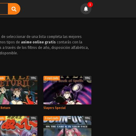
1
 de seleccionar de una lista completa las mejores
tnos tipos de
anime online gratis
contarás con la
a través de los filtros de año, disposición alfabética,
disponible.
zado
1996
Finalizado
1996
 Return
Slayers Special
zado
1996
Finalizado
1996