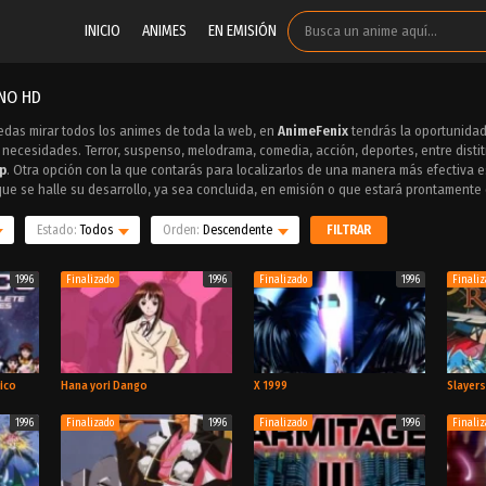
INICIO
ANIMES
EN EMISIÓN
INO HD
edas mirar todos los animes de toda la web, en
AnimeFenix
tendrás la oportunidad
 necesidades. Terror, suspenso, melodrama, comedia, acción, deportes, entre disti
ip
. Otra opción con la que contarás para localizarlos de una manera más efectiva es 
que se halle su desarrollo, ya sea concluida, en emisión o que estará prontamente 
Estado:
Todos
Orden:
Descendente
FILTRAR
1996
Finalizado
1996
Finalizado
1996
Finali
ico
Hana yori Dango
X 1999
Slayers
1996
Finalizado
1996
Finalizado
1996
Finali