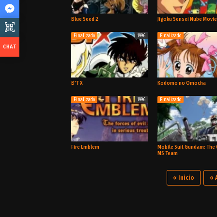
TV
Blue Seed 2
Jigoku Sensei Nube Movi
Finalizado
1996
Finalizado
OVA
B'T X
Kodomo no Omocha
Finalizado
1996
Finalizado
TV
Fire Emblem
Mobile Suit Gundam: The 
MS Team
« Inicio
« 
OVA