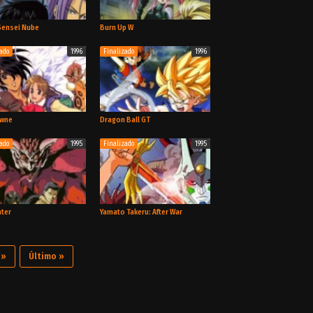
Película
OVA
 Sensei Nube
Burn Up W
zado
1996
Finalizado
1996
TV
OVA
owne
Dragon Ball GT
zado
1995
Finalizado
1995
TV
TV
nter
Yamato Takeru: After War
 »
Último »
OVA
OVA