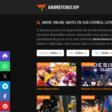
ANIMEFENIX.VIP
ANIME ONLINE GRATIS EN SUB ESPAÑOL LAT
Si deseas poseer a tu disposición de un sitio donde pu
opciones disponibles para ti, adecuadas a tus gustos y
posibilidad de gozar en tu web preferida
Animefenix.v
mejores calificados, más nuevos, tipos o el estatus en 
Género:
Todos
Año:
Todos
Tipo:
Todos
Finalizado
1996
Finalizado
Saber Marionette J
Martian Successor Nades
Finalizado
1996
Finalizado