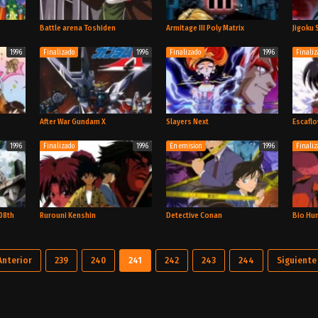
TV
TV
Película
e
Battle arena Toshiden
Armitage III Poly Matrix
Jigoku
1996
Finalizado
1996
Finalizado
1996
Finali
Película
OVA
Película
After War Gundam X
Slayers Next
Escafl
1996
Finalizado
1996
En emision
1996
Finali
TV
TV
TV
08th
Rurouni Kenshin
Detective Conan
Bio Hu
Anterior
239
240
241
242
243
244
Siguiente
OVA
TV
TV