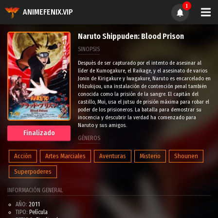
1
ANIMEFENIX.VIP
Naruto Shippuden: Blood Prison
SINOPSIS
Después de ser capturado por el intento de asesinar al
líder de Kumogakure, el Raikage, y el asesinato de varios
Jonin de Kirigakure y Iwagakure, Naruto es encarcelado en
Hōzukijou, una instalación de contención penal también
conocida como la prisión de la sangre. El capitán del
castillo, Mui, usa el jutsu de prisión máxima para robar el
poder de los prisioneros. La batalla para demostrar su
inocencia y descubrir la verdad ha comenzado para
Naruto y sus amigos.
Finalizado
GÉNEROS
Acción
Artes Marciales
Aventuras
Misterio
Shounen
Superpoderes
INFORMACIÓN GENERAL
AÑO:
2011
TIPO:
Película