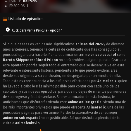
ESTADO:
Finalizado
EPISODIOS:
1
Listado de episodios
Click para ver la Película - opción 1
Si lo que deseas es ver los más significativos
animes del 2026
y de diversos
años anteriores, tenemos la certeza de certificarte que has conseguido el
principal lugar para hacerlo. Por lo que mirar un
anime en sub español
como
Naruto Shippuden: Blood Prison
no será problema alguno para ti. Gracias a
este apartado podrás seguir todo el entramado que se desenvuelve en esta
relevante e interesante historia, pendiente a lo que pueda evidenciarse
desde sus orígenes a su conclusión, sin despegarte por un minuto de ella.
Todo esto es consecuencia a los esfuerzos efectuados por
AnimeFenix
, quien
ha llevado a cabo lo más mínimo posible para contar con cada uno de los
capítulos, y sus nuevos episodios, para que no dejes de mirar los pormenores
de su progreso y final desenlace. Si eres admirador de esta historia, te
anticipamos que disfrutarás viendo este
anime online gratis
, siendo una de
los más importantes privilegios que puede ofrecerte
AnimeFenix
, una de las
principales páginas para ver anime. Perder la alternativa de ver el mejor
anime en sub español
no es justificable. Así que disfruta a plenitud de tu
visita a
Animefenix.vip